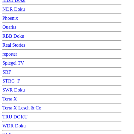
MDR Doku
NDR Doku
Phoenix
Quarks
RBB Doku
Real Stories
reporter
Spiegel TV
SRF
STRG_F
SWR Doku
Terra X
Terra X Lesch & Co
TRU DOKU
WDR Doku