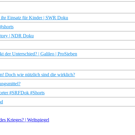
nd ihr Einsatz für Kinder | SWR Doku
#shorts
 Story | NDR Doku
 der Unterschied? | Galileo | ProSieben
! Doch wie nützlich sind die wirklich?
ungsmittel?
porter #SRFDok #Shorts
ad
es Krieges? | Weltspiegel