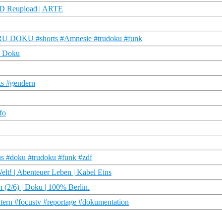
HD Reupload | ARTE
| TRU DOKU #shorts #Amnesie #trudoku #funk
R Doku
ks #gendern
fo
smus #doku #trudoku #funk #zdf
Welt! | Abenteuer Leben | Kabel Eins
(2/6) | Doku | 100% Berlin.
ltern #focustv #reportage #dokumentation