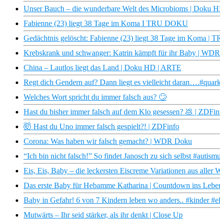
Unser Bauch – die wunderbare Welt des Microbioms | Doku 
Fabienne (23) liegt 38 Tage im Koma I TRU DOKU
Gedächtnis gelöscht: Fabienne (23) liegt 38 Tage im Koma 
Krebskrank und schwanger: Katrin kämpft für ihr Baby | WD
China – Lautlos liegt das Land | Doku HD | ARTE
Regt dich Gendern auf? Dann liegt es vielleicht daran….#quar
Welches Wort spricht du immer falsch aus? 🙄
Hast du bisher immer falsch auf dem Klo gesessen? 💩 | ZDFin
🤯 Hast du Uno immer falsch gespielt?! | ZDFinfo
Corona: Was haben wir falsch gemacht? | WDR Doku
“Ich bin nicht falsch!” So findet Janosch zu sich selbst #auti
Eis, Eis, Baby – die leckersten Eiscreme Variationen aus aller 
Das erste Baby für Hebamme Katharina | Countdown ins Leben 
Baby in Gefahr! 6 von 7 Kindern leben wo anders.. #kinder #e
Mutwärts – Ihr seid stärker, als ihr denkt | Close Up