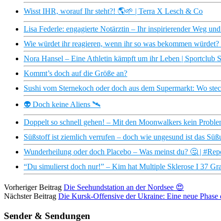
Wisst IHR, worauf Ihr steht?! 🌎🌱 | Terra X Lesch & Co
Lisa Federle: engagierte Notärztin – Ihr inspirierender Weg u
Wie würdet ihr reagieren, wenn ihr so was bekommen würdet? 
Nora Hansel – Eine Athletin kämpft um ihr Leben | Sportclub
Kommt’s doch auf die Größe an?
Sushi vom Sternekoch oder doch aus dem Supermarkt: Wo steckt
👽 Doch keine Aliens 🛰
Doppelt so schnell gehen! – Mit den Moonwalkers kein Problem
Süßstoff ist ziemlich verrufen – doch wie ungesund ist das Süß
Wunderheilung oder doch Placebo – Was meinst du? 🤔 | #Re
“Du simulierst doch nur!” – Kim hat Multiple Sklerose I 37 Gr
Vorheriger Beitrag
Die Seehundstation an der Nordsee 😍
Nächster Beitrag
Die Kursk-Offensive der Ukraine: Eine neue Phase d
Sender & Sendungen