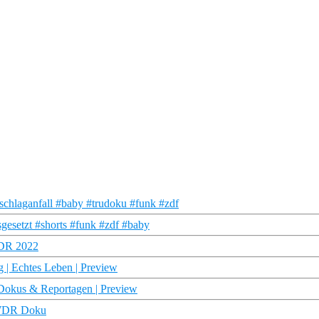
schlaganfall #baby #trudoku #funk #zdf
esetzt #shorts #funk #zdf #baby
MDR 2022
g | Echtes Leben | Preview
 | Dokus & Reportagen | Preview
| WDR Doku