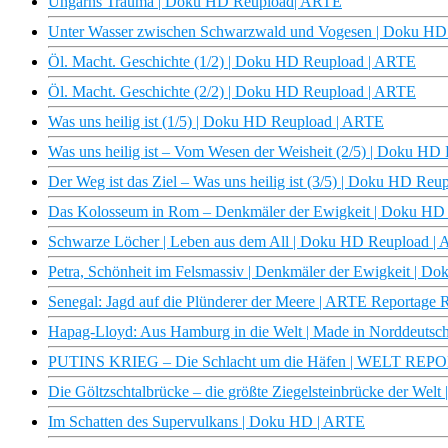
Ungarns Trauma | Doku HD Reupload| ARTE
Unter Wasser zwischen Schwarzwald und Vogesen | Doku HD
Öl. Macht. Geschichte (1/2) | Doku HD Reupload | ARTE
Öl. Macht. Geschichte (2/2) | Doku HD Reupload | ARTE
Was uns heilig ist (1/5) | Doku HD Reupload | ARTE
Was uns heilig ist – Vom Wesen der Weisheit (2/5) | Doku H
Der Weg ist das Ziel – Was uns heilig ist (3/5) | Doku HD Re
Das Kolosseum in Rom – Denkmäler der Ewigkeit | Doku HD
Schwarze Löcher | Leben aus dem All | Doku HD Reupload |
Petra, Schönheit im Felsmassiv | Denkmäler der Ewigkeit | 
Senegal: Jagd auf die Plünderer der Meere | ARTE Reportage 
Hapag-Lloyd: Aus Hamburg in die Welt | Made in Norddeuts
PUTINS KRIEG – Die Schlacht um die Häfen | WELT RE
Die Göltzschtalbrücke – die größte Ziegelsteinbrücke der We
Im Schatten des Supervulkans | Doku HD | ARTE