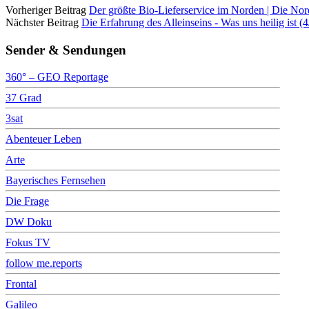
Vorheriger Beitrag
Der größte Bio-Lieferservice im Norden | Die N
Nächster Beitrag
Die Erfahrung des Alleinseins - Was uns heilig ist
Sender & Sendungen
360° – GEO Reportage
37 Grad
3sat
Abenteuer Leben
Arte
Bayerisches Fernsehen
Die Frage
DW Doku
Fokus TV
follow me.reports
Frontal
Galileo