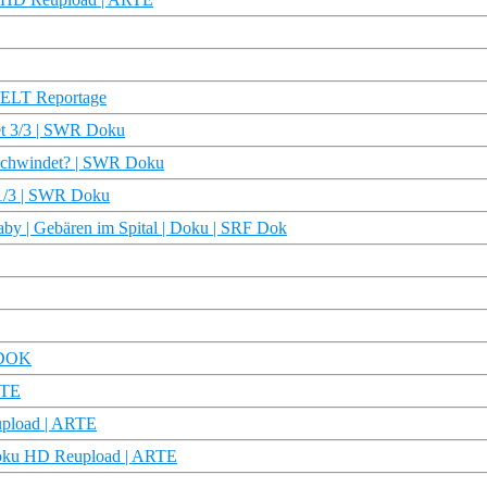
ELT Reportage
et 3/3 | SWR Doku
erschwindet? | SWR Doku
 1/3 | SWR Doku
by | Gebären im Spital | Doku | SRF Dok
 DOK
RTE
upload | ARTE
 Doku HD Reupload | ARTE