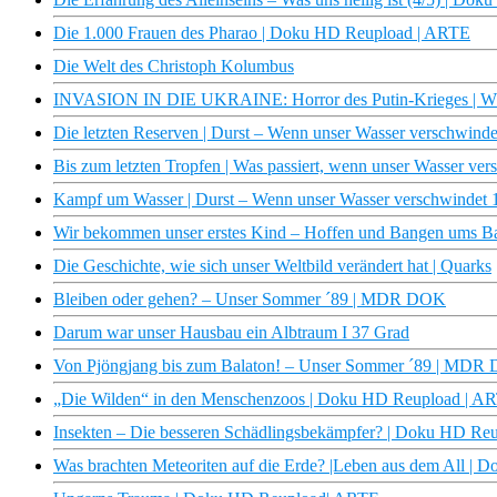
Die 1.000 Frauen des Pharao | Doku HD Reupload | ARTE
Die Welt des Christoph Kolumbus
INVASION IN DIE UKRAINE: Horror des Putin-Krieges | W
Die letzten Reserven | Durst – Wenn unser Wasser verschwind
Bis zum letzten Tropfen | Was passiert, wenn unser Wasser v
Kampf um Wasser | Durst – Wenn unser Wasser verschwindet
Wir bekommen unser erstes Kind – Hoffen und Bangen ums Ba
Die Geschichte, wie sich unser Weltbild verändert hat | Quarks
Bleiben oder gehen? – Unser Sommer ´89 | MDR DOK
Darum war unser Hausbau ein Albtraum I 37 Grad
Von Pjöngjang bis zum Balaton! – Unser Sommer ´89 | MDR
„Die Wilden“ in den Menschenzoos | Doku HD Reupload | A
Insekten – Die besseren Schädlingsbekämpfer? | Doku HD Re
Was brachten Meteoriten auf die Erde? |Leben aus dem All |