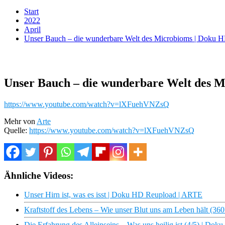
Start
2022
April
Unser Bauch – die wunderbare Welt des Microbioms | Doku 
Unser Bauch – die wunderbare Welt des 
https://www.youtube.com/watch?v=lXFuehVNZsQ
Mehr von
Arte
Quelle:
https://www.youtube.com/watch?v=lXFuehVNZsQ
Ähnliche Videos:
Unser Hirn ist, was es isst | Doku HD Reupload | ARTE
Kraftstoff des Lebens – Wie unser Blut uns am Leben hält (3
Die Erfahrung des Alleinseins – Was uns heilig ist (4/5) | D