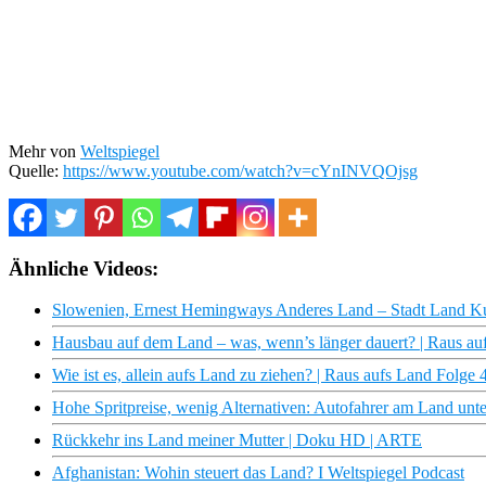
Mehr von
Weltspiegel
Quelle:
https://www.youtube.com/watch?v=cYnINVQOjsg
Ähnliche Videos:
Slowenien, Ernest Hemingways Anderes Land – Stadt Land K
Hausbau auf dem Land – was, wenn’s länger dauert? | Raus au
Wie ist es, allein aufs Land zu ziehen? | Raus aufs Land Folge 
Hohe Spritpreise, wenig Alternativen: Autofahrer am Land unte
Rückkehr ins Land meiner Mutter | Doku HD | ARTE
Afghanistan: Wohin steuert das Land? I Weltspiegel Podcast