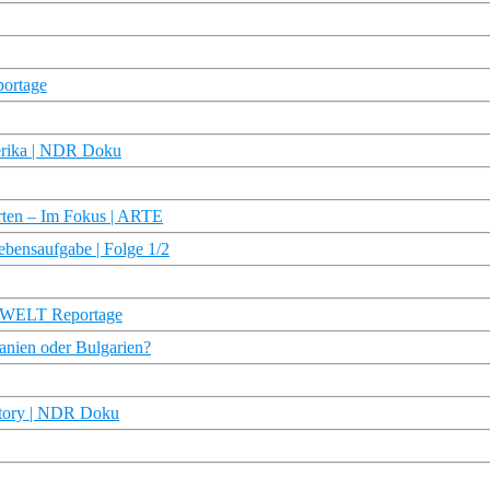
portage
erika | NDR Doku
Karten – Im Fokus | ARTE
ebensaufgabe | Folge 1/2
| WELT Reportage
anien oder Bulgarien?
dstory | NDR Doku