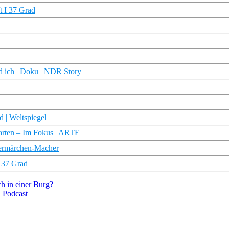
t I 37 Grad
d ich | Doku | NDR Story
 | Weltspiegel
 Karten – Im Fokus | ARTE
mermärchen-Macher
I 37 Grad
ch in einer Burg?
l Podcast