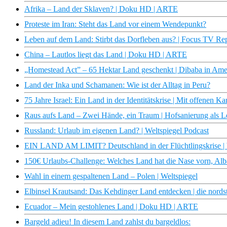
Afrika – Land der Sklaven? | Doku HD | ARTE
Proteste im Iran: Steht das Land vor einem Wendepunkt?
Leben auf dem Land: Stirbt das Dorfleben aus? | Focus TV Re
China – Lautlos liegt das Land | Doku HD | ARTE
„Homestead Act” – 65 Hektar Land geschenkt | Dibaba in Am
Land der Inka und Schamanen: Wie ist der Alltag in Peru?
75 Jahre Israel: Ein Land in der Identitätskrise | Mit offenen 
Raus aufs Land – Zwei Hände, ein Traum | Hofsanierung als L
Russland: Urlaub im eigenen Land? | Weltspiegel Podcast
EIN LAND AM LIMIT? Deutschland in der Flüchtlingskrise 
150€ Urlaubs-Challenge: Welches Land hat die Nase vorn, Alb
Wahl in einem gespaltenen Land – Polen | Weltspiegel
Elbinsel Krautsand: Das Kehdinger Land entdecken | die nor
Ecuador – Mein gestohlenes Land | Doku HD | ARTE
Bargeld adieu! In diesem Land zahlst du bargeldlos: