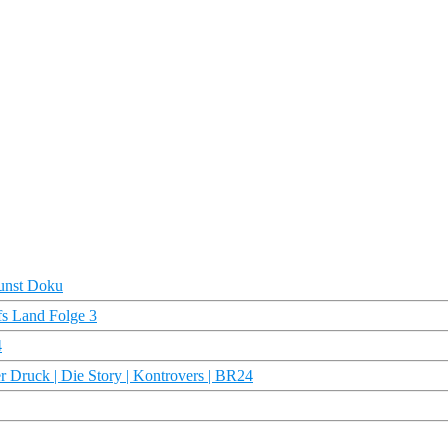
unst Doku
fs Land Folge 3
4
r Druck | Die Story | Kontrovers | BR24