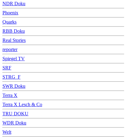
NDR Doku
Phoenix
Quarks
RBB Doku
Real Stories
reporter
Spiegel TV
SRF
STRG_F
SWR Doku
Terra X
Terra X Lesch & Co
TRU DOKU
WDR Doku
Welt