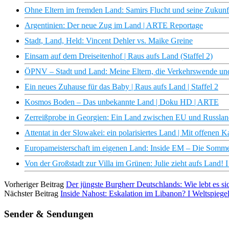
Ohne Eltern im fremden Land: Samirs Flucht und seine Zukunf
Argentinien: Der neue Zug im Land | ARTE Reportage
Stadt, Land, Held: Vincent Dehler vs. Maike Greine
Einsam auf dem Dreiseitenhof | Raus aufs Land (Staffel 2)
ÖPNV – Stadt und Land: Meine Eltern, die Verkehrswende un
Ein neues Zuhause für das Baby | Raus aufs Land | Staffel 2
Kosmos Boden – Das unbekannte Land | Doku HD | ARTE
Zerreißprobe in Georgien: Ein Land zwischen EU und Russland
Attentat in der Slowakei: ein polarisiertes Land | Mit offenen
Europameisterschaft im eigenen Land: Inside EM – Die Som
Von der Großstadt zur Villa im Grünen: Julie zieht aufs Land! 
Vorheriger Beitrag
Der jüngste Burgherr Deutschlands: Wie lebt es si
Nächster Beitrag
Inside Nahost: Eskalation im Libanon? I Weltspiege
Sender & Sendungen