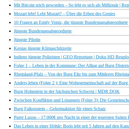
Mit Bitcoin reich geworden – So lebt es sich als Millionär | Re
Mozart lebt! Lebt Mozart? – Über die Erben des Genies
10 Fragen an Emily Vontz, die jüngste Bundestagsabgeordnete
Jüngste Bundestagsabgeordnete
Jüngste Pilotin
Kenias jüngste Klimaschützerin
Indiens jüngste Polizisten | GEO Reportage | Doku HD Reupl
Folge 1 – Leben in der Kommune: Der Alltag auf Burg Distern
Rheinland-Pfalz – Von der Burg Eltz bis zum Mittleren Rheint
Anders leben (Folge 2 ): Eine Wohngemeinschaft auf der Burg
Burg Hohnstein in der Sächsischen Schweiz | MDR DOK
Zwischen Konflikten und Lösungen (Folge 3): Die Gemeinschaf
Burg Falkenstein – Geheimaktion für einen Schatz
Purer Luxus – 17.000€ pro Nacht in einer der teuersten Suiten
Das Leben in einer Höhle: Boris lebt seit 5 Jahren auf den Kana