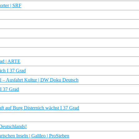
porter | SRF
oad | ARTE
ich I 37 Grad
al – Ausfahrt Kultur | DW Doku Deutsch
 I 37 Grad
t auf Burg Disternich wächst I 37 Grad
 Deutschlands!
rischen Inseln | Galileo | ProSieben