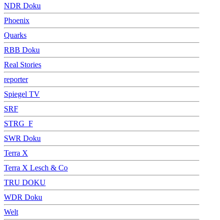
NDR Doku
Phoenix
Quarks
RBB Doku
Real Stories
reporter
Spiegel TV
SRF
STRG_F
SWR Doku
Terra X
Terra X Lesch & Co
TRU DOKU
WDR Doku
Welt