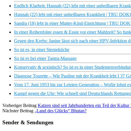
Endlich Klarheit: Hannah (22) lebt mit einer unheilbaren Kr
Hannah (22) lebt mit einer unheilbaren Krankheit | TRU DOKU
Sandra (18) lebt in einer Mutter-Kind-Einrichtung | TRU DO
In einer Reihenfolge essen & Essig vor einer Mahlzeit? So funk
Gegen den Krebs: Janine lässt sich nach einer HPV-Infektion d
So ist es, in einer Sterneküche
So ist es bei einer Tantra-Massage
Konservativ & sexistisch? So ist es in einer Studentenverbindun
Diagnose Tourette – Wie Pauline mit der Krankheit lebt I 37 G
Vom 17. Juni 1953 bis zur Letzten Generation – Wofür lohnt
Kampf gegen die Uhr: Wie schnell sind Deutschlands Rettungs
Vorheriger Beitrag
Katzen sind seit Jahrhunderten ein Teil der Kultur 
Nächster Beitrag
„Land des Glücks“ Bhutan?
Sender & Sendungen