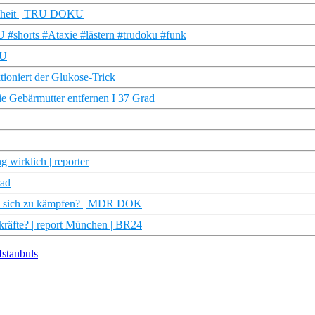
ankheit | TRU DOKU
 #shorts #Ataxie #lästern #trudoku #funk
KU
tioniert der Glukose-Trick
ie Gebärmutter entfernen I 37 Grad
g wirklich | reporter
rad
 es sich zu kämpfen? | MDR DOK
kräfte? | report München | BR24
Istanbuls