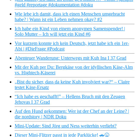
#geld #reportage #dokumentation #doku
Wie lebe ich damit, dass ich einen Menschen umgebracht
habe? | Wann ist ein Leben nehmen okay? #2
Ich habe ein Kind von einem anonymen Samenspender! |
Solo Mutter – Ich will jetzt ein Kind #6
Vor kurzem konnte ich kein Deutsch, jetzt habe ich ein 1er-
Abi | #DieFrage #Podcast
Abenteuer Wanderung: Unterwegs mit Kuh Ina I 37 Grad
Mit der Kuh per Du: Bergkäse von der idyllischen Käse-Alm
vs. Hightech-Käserei
„Bist du sicher, dass da keine Kuh involviert war?“ – Claire
testet Käse-Ersatz
“Ich habe es geschafft!” – Hellens Bruch mit den Zeugen
Jehovas I 37 Grad
Auf den Hund gekommen: Wer ist der Chef an der Leine? |
die nordstory | NDR Doku
Mini-Update: Sind Jörg und Ness weiterhin verliebt?
Dieser Mini-Flitzer passt in jede Parklücke! 🚗😜