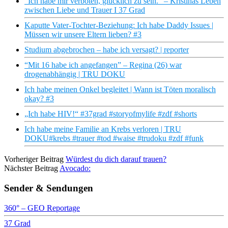
“Ich habe mir verboten, glücklich zu sein.” – Kristinas Leben
zwischen Liebe und Trauer I 37 Grad
Kaputte Vater-Tochter-Beziehung: Ich habe Daddy Issues |
Müssen wir unsere Eltern lieben? #3
Studium abgebrochen – habe ich versagt? | reporter
“Mit 16 habe ich angefangen” – Regina (26) war
drogenabhängig | TRU DOKU
Ich habe meinen Onkel begleitet | Wann ist Töten moralisch
okay? #3
„Ich habe HIV!“ #37grad #storyofmylife #zdf #shorts
Ich habe meine Familie an Krebs verloren | TRU
DOKU#krebs #trauer #tod #waise #trudoku #zdf #funk
Vorheriger Beitrag
Würdest du dich darauf trauen?
Nächster Beitrag
Avocado:
Sender & Sendungen
360° – GEO Reportage
37 Grad