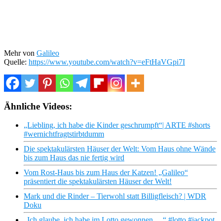
Mehr von
Galileo
Quelle:
https://www.youtube.com/watch?v=eFtHaVGpi7I
Ähnliche Videos:
„Liebling, ich habe die Kinder geschrumpft“| ARTE #shorts
#wernichtfragtstirbtdumm
Die spektakulärsten Häuser der Welt: Vom Haus ohne Wände
bis zum Haus das nie fertig wird
Vom Rost-Haus bis zum Haus der Katzen! „Galileo“
präsentiert die spektakulärsten Häuser der Welt!
Mark und die Rinder – Tierwohl statt Billigfleisch? | WDR
Doku
„Ich glaube, ich habe im Lotto gewonnen …“ #lotto #jackpot