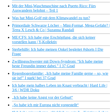
Mit der Mini-Waschmaschine nach Puerto Rico: Fürs
Auswandern belohnt – Teil 1
Was hat Mini-Golf mit dem Klimawandel zu tun?
Primordiale Schwarze Löcher – Mini-Format, Mega-Gefahr? |
Terra X Lesch & Co | Suzanna Randall
ME/CFS: Ich habe eine Erschöpfung, die sich keiner
vorstellen kann | Y-Kollektiv
Sterbehilfe: Ich habe meinen Onkel begleitet #shorts I Die
Frage
Zwillingsschwester mit Down-Syndrom: “Ich habe meine
beste Freundin immer dabei.” I 37 Grad
Regenbogenfamilie: „Ich habe meine Familie gerne – so, wie
sie ist!” I stark! bei 37 Grad
Ich habe mein halbes Leben im Knast verbracht | Hard Life |
3/6 | WDR Doku
„Ich habe keine Angst vor der Geburt“
„So habe ich mir Europa nicht vorgestellt“