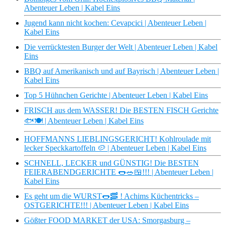
Abenteuer Leben | Kabel Eins
Jugend kann nicht kochen: Cevapcici | Abenteuer Leben |
Kabel Eins
Die verrücktesten Burger der Welt | Abenteuer Leben | Kabel
Eins
BBQ auf Amerikanisch und auf Bayrisch | Abenteuer Leben |
Kabel Eins
Top 5 Hühnchen Gerichte | Abenteuer Leben | Kabel Eins
FRISCH aus dem WASSER! Die BESTEN FISCH Gerichte
🐟🍽 | Abenteuer Leben | Kabel Eins
HOFFMANNS LIEBLINGSGERICHT! Kohlroulade mit
lecker Speckkartoffeln 🥔 | Abenteuer Leben | Kabel Eins
SCHNELL, LECKER und GÜNSTIG! Die BESTEN
FEIERABENDGERICHTE 🌭🥗🍱!!! | Abenteuer Leben |
Kabel Eins
Es geht um die WURST🌭🥓 ! Achims Küchentricks –
OSTGERICHTE!!! | Abenteuer Leben | Kabel Eins
Gößter FOOD MARKET der USA: Smorgasburg –