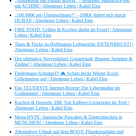
„Albondigas mit Patatas Bravas“ – Beliebtes Mallorca-Food
mit ACHIM! | Abenteuer Leben | Kabel Eins
„100.000€ pro Übernachtung?“ – DIRK futtert sich durch
DUBAI! | Abenteuer Leben | Kabel Eins
FIRE FOOD. Grillen & Kochen direkt im Feuer! | Abenteuer
Leben | Kabel Eins
Tipps & Tricks zu Hoffmanns Leibgericht: ENTENBRUST! |
Abenteuer Leben | Kabel Eins
Der ultimative Nervenkitzel: Geisterstadt, Bungee Jumping &
Zipline! | Abenteuer Leben | Kabel Eins
Fledermaus-Schnitzel?! 🦇 Achim deckt Wiener Koch-
Geheimnisse auf | Abenteuer Leben | Kabel Eins
Das TEUERSTE Internet-Rezept: Die Leberpraline im
Goldmantel! | Abenteuer Leben | Kabel Eins
Kuchen & Desserts: DIE Top Erdbeer-Leckereien im Test! |
Abenteuer Leben | Kabel Eins
Mega-HYPE: Japanische Pancakes & Zimtschnecken in
MÜNCHEN! | Abenteuer Leben | Kabel Eins
Alternativer Urlaub auf dem BOOT: Flusskreuzfahrt und