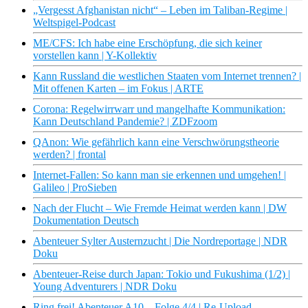
„Vergesst Afghanistan nicht“ – Leben im Taliban-Regime |
Weltspigel-Podcast
ME/CFS: Ich habe eine Erschöpfung, die sich keiner
vorstellen kann | Y-Kollektiv
Kann Russland die westlichen Staaten vom Internet trennen? |
Mit offenen Karten – im Fokus | ARTE
Corona: Regelwirrwarr und mangelhafte Kommunikation:
Kann Deutschland Pandemie? | ZDFzoom
QAnon: Wie gefährlich kann eine Verschwörungstheorie
werden? | frontal
Internet-Fallen: So kann man sie erkennen und umgehen! |
Galileo | ProSieben
Nach der Flucht – Wie Fremde Heimat werden kann | DW
Dokumentation Deutsch
Abenteuer Sylter Austernzucht | Die Nordreportage | NDR
Doku
Abenteuer-Reise durch Japan: Tokio und Fukushima (1/2) |
Young Adventurers | NDR Doku
Ring frei! Abenteuer A10 – Folge 4/4 | Re-Upload