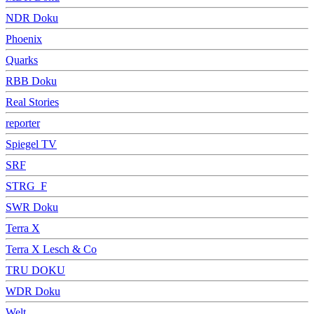
NDR Doku
Phoenix
Quarks
RBB Doku
Real Stories
reporter
Spiegel TV
SRF
STRG_F
SWR Doku
Terra X
Terra X Lesch & Co
TRU DOKU
WDR Doku
Welt