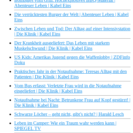
Bombiges vom Grill: Hochexplosives BBQ-Material |
Abenteuer Leben | Kabel Eins
Die verrücktesten Burger der Welt | Abenteuer Leben | Kabel
Eins
Zwischen Leben und Tod: Der Alltag auf einer Intensivstation
| Die Klinik | Kabel Eins
Der Krankheit ausgeliefert: Das Leben mit starkem
Muskelschwund | Die Klinik | Kabel Eins
US Kids: Amerikas Jugend gegen die Waffenlobby | ZDFinfo
Doku
Praktisches Jahr in der Notaufnahme: Teresas Alltag mit den
Patienten | Die Klinik | Kabel Eins
Vom Bus erfasst: Verletzte Frau wird in die Notaufnahme
eingeliefert | Die Klinik | Kabel Eins
Notaufnahme bei Nacht: Betrunkene Frau auf Kopf gestürzt! |
Die Klinik | Kabel Eins
Schwarze Löcher – geht nicht, gibt’s nicht? | Harald Lesch
Leben im Camper: Wie ein Traum wahr werden kann |
SPIEGEL TV