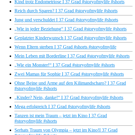
Kind trotz Endometriose I 37 Grad #storyofmylife #shorts
Reich durch Sparen? I 37 Grad #storyofmylife #shorts
Jung und verschuldet I 37 Grad #storyofmylife #shorts
„Wie in jeder Beziehung“ I 37 Grad #storyofmylife #shorts
Geplatzter Kinderwunsch I 37 Grad #storyofmylife #shorts
Wenn Eltern sterben I 37 Grad #shorts #storyofmylife
Mein Leben mit Borderline I 37 Grad #storyofmylife #shorts
„Wie ein Monster!“ I 37 Grad #storyofmylife #shorts
Zwei Mamas für Sophie I 37 Grad #storyofmylife #shorts
Ohne Beine und Arme auf den Kilimandscharo? I 37 Grad
#storyofmylife #shorts
„Kinder? Nein, danke!“ I 37 Grad #storyofmylife #shorts
Mega erfolgreich I 37 Grad #storyofmylife #shorts
Tanzen ist mein Traum – jetzt im Kino I 37 Grad
#storyofmylife #shorts
Serhats Traum von Olympia – jetzt im Kino!I 37 Grad