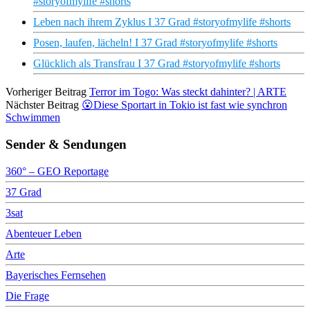
#storyofmylife #shorts
Leben nach ihrem Zyklus I 37 Grad #storyofmylife #shorts
Posen, laufen, lächeln! I 37 Grad #storyofmylife #shorts
Glücklich als Transfrau I 37 Grad #storyofmylife #shorts
Vorheriger Beitrag
Terror im Togo: Was steckt dahinter? | ARTE
Nächster Beitrag
😮Diese Sportart in Tokio ist fast wie synchron
Schwimmen
Sender & Sendungen
360° – GEO Reportage
37 Grad
3sat
Abenteuer Leben
Arte
Bayerisches Fernsehen
Die Frage