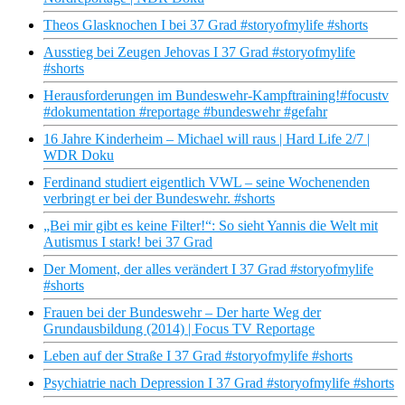
Theos Glasknochen I bei 37 Grad #storyofmylife #shorts
Ausstieg bei Zeugen Jehovas I 37 Grad #storyofmylife
#shorts
Herausforderungen im Bundeswehr-Kampftraining!#focustv
#dokumentation #reportage #bundeswehr #gefahr
16 Jahre Kinderheim – Michael will raus | Hard Life 2/7 |
WDR Doku
Ferdinand studiert eigentlich VWL – seine Wochenenden
verbringt er bei der Bundeswehr. #shorts
„Bei mir gibt es keine Filter!“: So sieht Yannis die Welt mit
Autismus I stark! bei 37 Grad
Der Moment, der alles verändert I 37 Grad #storyofmylife
#shorts
Frauen bei der Bundeswehr – Der harte Weg der
Grundausbildung (2014) | Focus TV Reportage
Leben auf der Straße I 37 Grad #storyofmylife #shorts
Psychiatrie nach Depression I 37 Grad #storyofmylife #shorts