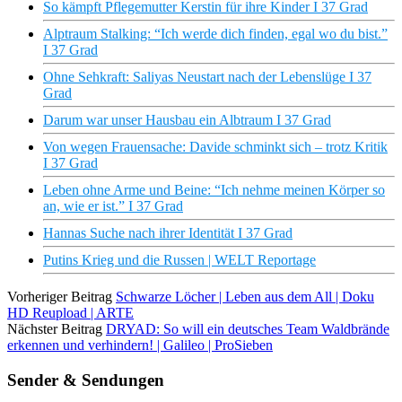
So kämpft Pflegemutter Kerstin für ihre Kinder I 37 Grad
Alptraum Stalking: “Ich werde dich finden, egal wo du bist.”
I 37 Grad
Ohne Sehkraft: Saliyas Neustart nach der Lebenslüge I 37
Grad
Darum war unser Hausbau ein Albtraum I 37 Grad
Von wegen Frauensache: Davide schminkt sich – trotz Kritik
I 37 Grad
Leben ohne Arme und Beine: “Ich nehme meinen Körper so
an, wie er ist.” I 37 Grad
Hannas Suche nach ihrer Identität I 37 Grad
Putins Krieg und die Russen | WELT Reportage
Vorheriger Beitrag
Schwarze Löcher | Leben aus dem All | Doku
HD Reupload | ARTE
Nächster Beitrag
DRYAD: So will ein deutsches Team Waldbrände
erkennen und verhindern! | Galileo | ProSieben
Sender & Sendungen