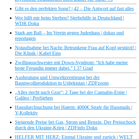
Gibt es den perfekten Song? | 42 – Die Antwort auf fast alles
Wer hilft mir beim Sterben? Sterbehilfe in Deutschland |
WDR Doku
Stark am Ball – Im Verein gegen Judenhass | dokus und
reportagen
Notaufnahme bei Nacht: Betrunkene Frau auf Kopf gestürzt! |
Die Klinik | Kabel Eins
Zwillingsschwester mit Down-Syndrom: “Ich habe meine
beste Freundin immer dabei.” I 37 Grad
Ausbeutung und Umweltzerstörung bei der
Baumwollproduktion in Usbekistan | ZDFzoom
„Alles riecht nach Gras“: 2 Tage bei der Cannabis-Ernte |
Galileo | ProSieben
Hausdurchsuchung bei Hatern: 4000€ Strafe für Hassmails |
Y-Kollektiv
Steigende Preise bei Gas, Strom und Benzin. Der Preisschock
durch den Ukraine-Krieg | ZDFinfo Doku
HELFER MIT HERZ: Einmal Ukraine und zurück | WELT