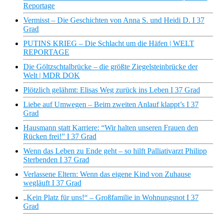
Reportage
Vermisst – Die Geschichten von Anna S. und Heidi D. I 37
Grad
PUTINS KRIEG – Die Schlacht um die Häfen | WELT
REPORTAGE
Die Göltzschtalbrücke – die größte Ziegelsteinbrücke der
Welt | MDR DOK
Plötzlich gelähmt: Elisas Weg zurück ins Leben I 37 Grad
Liebe auf Umwegen – Beim zweiten Anlauf klappt’s I 37
Grad
Hausmann statt Karriere: “Wir halten unseren Frauen den
Rücken frei!” I 37 Grad
Wenn das Leben zu Ende geht – so hilft Palliativarzt Philipp
Sterbenden I 37 Grad
Verlassene Eltern: Wenn das eigene Kind von Zuhause
wegläuft I 37 Grad
„Kein Platz für uns!“ – Großfamilie in Wohnungsnot I 37
Grad