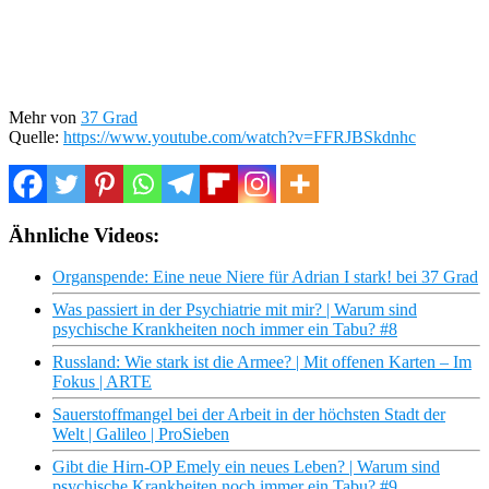
Mehr von
37 Grad
Quelle:
https://www.youtube.com/watch?v=FFRJBSkdnhc
Ähnliche Videos:
Organspende: Eine neue Niere für Adrian I stark! bei 37 Grad
Was passiert in der Psychiatrie mit mir? | Warum sind
psychische Krankheiten noch immer ein Tabu? #8
Russland: Wie stark ist die Armee? | Mit offenen Karten – Im
Fokus | ARTE
Sauerstoffmangel bei der Arbeit in der höchsten Stadt der
Welt | Galileo | ProSieben
Gibt die Hirn-OP Emely ein neues Leben? | Warum sind
psychische Krankheiten noch immer ein Tabu? #9