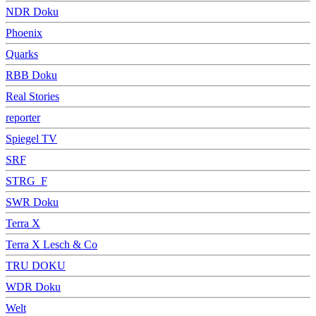
NDR Doku
Phoenix
Quarks
RBB Doku
Real Stories
reporter
Spiegel TV
SRF
STRG_F
SWR Doku
Terra X
Terra X Lesch & Co
TRU DOKU
WDR Doku
Welt