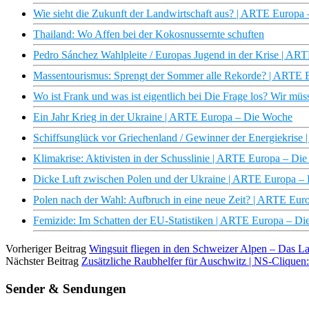
Wie sieht die Zukunft der Landwirtschaft aus? | ARTE Europa
Thailand: Wo Affen bei der Kokosnussernte schuften
Pedro Sánchez Wahlpleite / Europas Jugend in der Krise | 
Massentourismus: Sprengt der Sommer alle Rekorde? | ARTE
Wo ist Frank und was ist eigentlich bei Die Frage los? Wir müs
Ein Jahr Krieg in der Ukraine | ARTE Europa – Die Woche
Schiffsunglück vor Griechenland / Gewinner der Energiekris
Klimakrise: Aktivisten in der Schusslinie | ARTE Europa – Di
Dicke Luft zwischen Polen und der Ukraine | ARTE Europa –
Polen nach der Wahl: Aufbruch in eine neue Zeit? | ARTE Eu
Femizide: Im Schatten der EU-Statistiken | ARTE Europa – D
Vorheriger Beitrag
Wingsuit fliegen in den Schweizer Alpen – Das La
Nächster Beitrag
Zusätzliche Raubhelfer für Auschwitz | NS-Clique
Sender & Sendungen