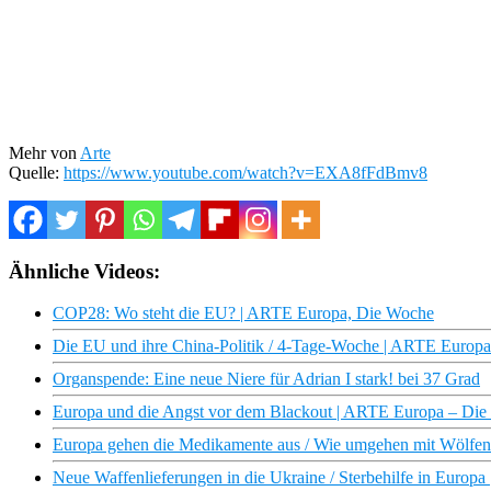
Mehr von
Arte
Quelle:
https://www.youtube.com/watch?v=EXA8fFdBmv8
Ähnliche Videos:
COP28: Wo steht die EU? | ARTE Europa, Die Woche
Die EU und ihre China-Politik / 4-Tage-Woche | ARTE Europ
Organspende: Eine neue Niere für Adrian I stark! bei 37 Grad
Europa und die Angst vor dem Blackout | ARTE Europa – Di
Europa gehen die Medikamente aus / Wie umgehen mit Wölfe
Neue Waffenlieferungen in die Ukraine / Sterbehilfe in Euro