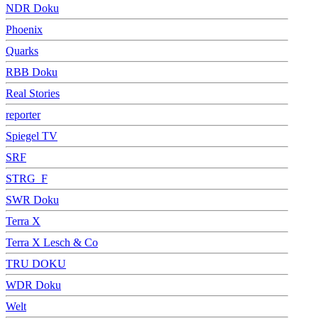
NDR Doku
Phoenix
Quarks
RBB Doku
Real Stories
reporter
Spiegel TV
SRF
STRG_F
SWR Doku
Terra X
Terra X Lesch & Co
TRU DOKU
WDR Doku
Welt