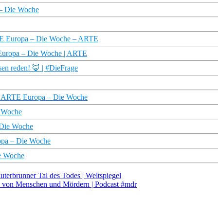
 – Die Woche
ARTE Europa – Die Woche – ARTE
 Europa – Die Woche | ARTE
sen reden! 🦊 | #DieFrage
e | ARTE Europa – Die Woche
e Woche
 Die Woche
ropa – Die Woche
ie Woche
uterbrunner Tal des Todes | Weltspiegel
n: von Menschen und Mördern | Podcast #mdr