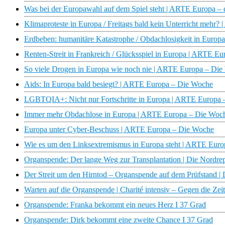
Was bei der Europawahl auf dem Spiel steht | ARTE Europa –
Klimaproteste in Europa / Freitags bald kein Unterricht mehr
Erdbeben: humanitäre Katastrophe / Obdachlosigkeit in Euro
Renten-Streit in Frankreich / Glücksspiel in Europa | ARTE E
So viele Drogen in Europa wie noch nie | ARTE Europa – Di
Aids: In Europa bald besiegt? | ARTE Europa – Die Woche
LGBTQIA+: Nicht nur Fortschritte in Europa | ARTE Europa
Immer mehr Obdachlose in Europa | ARTE Europa – Die Woc
Europa unter Cyber-Beschuss | ARTE Europa – Die Woche
Wie es um den Linksextremismus in Europa steht | ARTE Euro
Organspende: Der lange Weg zur Transplantation | Die Nordr
Der Streit um den Hirntod – Organspende auf dem Prüfstand
Warten auf die Organspende | Charité intensiv – Gegen die Zei
Organspende: Franka bekommt ein neues Herz I 37 Grad
Organspende: Dirk bekommt eine zweite Chance I 37 Grad