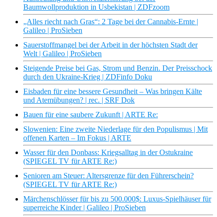
Baumwollproduktion in Usbekistan | ZDFzoom
„Alles riecht nach Gras“: 2 Tage bei der Cannabis-Ernte |
Galileo | ProSieben
Sauerstoffmangel bei der Arbeit in der höchsten Stadt der
Welt | Galileo | ProSieben
Steigende Preise bei Gas, Strom und Benzin. Der Preisschock
durch den Ukraine-Krieg | ZDFinfo Doku
Eisbaden für eine bessere Gesundheit – Was bringen Kälte
und Atemübungen? | rec. | SRF Dok
Bauen für eine saubere Zukunft | ARTE Re:
Slowenien: Eine zweite Niederlage für den Populismus | Mit
offenen Karten – Im Fokus | ARTE
Wasser für den Donbass: Kriegsalltag in der Ostukraine
(SPIEGEL TV für ARTE Re:)
Senioren am Steuer: Altersgrenze für den Führerschein?
(SPIEGEL TV für ARTE Re:)
Märchenschlösser für bis zu 500.000$: Luxus-Spielhäuser für
superreiche Kinder | Galileo | ProSieben