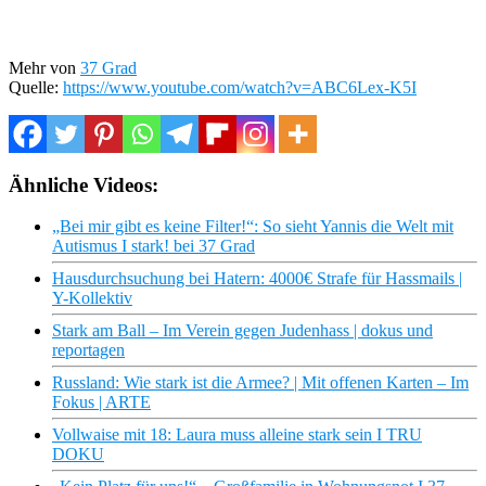
Mehr von
37 Grad
Quelle:
https://www.youtube.com/watch?v=ABC6Lex-K5I
Ähnliche Videos:
„Bei mir gibt es keine Filter!“: So sieht Yannis die Welt mit
Autismus I stark! bei 37 Grad
Hausdurchsuchung bei Hatern: 4000€ Strafe für Hassmails |
Y-Kollektiv
Stark am Ball – Im Verein gegen Judenhass | dokus und
reportagen
Russland: Wie stark ist die Armee? | Mit offenen Karten – Im
Fokus | ARTE
Vollwaise mit 18: Laura muss alleine stark sein I TRU
DOKU