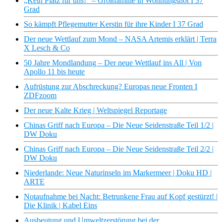
„Kein Platz für uns!“ – Großfamilie in Wohnungsnot I 37
Grad
So kämpft Pflegemutter Kerstin für ihre Kinder I 37 Grad
Der neue Wettlauf zum Mond – NASA Artemis erklärt | Terra
X Lesch & Co
50 Jahre Mondlandung – Der neue Wettlauf ins All | Von
Apollo 11 bis heute
Aufrüstung zur Abschreckung? Europas neue Fronten I
ZDFzoom
Der neue Kalte Krieg | Weltspiegel Reportage
Chinas Griff nach Europa – Die Neue Seidenstraße Teil 1/2 |
DW Doku
Chinas Griff nach Europa – Die Neue Seidenstraße Teil 2/2 |
DW Doku
Niederlande: Neue Naturinseln im Markermeer | Doku HD |
ARTE
Notaufnahme bei Nacht: Betrunkene Frau auf Kopf gestürzt! |
Die Klinik | Kabel Eins
Ausbeutung und Umweltzerstörung bei der