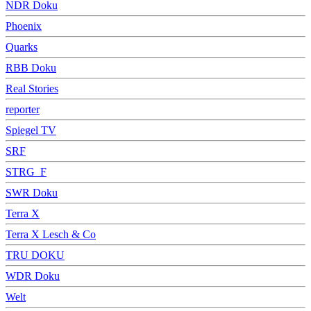
NDR Doku
Phoenix
Quarks
RBB Doku
Real Stories
reporter
Spiegel TV
SRF
STRG_F
SWR Doku
Terra X
Terra X Lesch & Co
TRU DOKU
WDR Doku
Welt