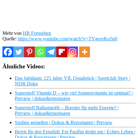
Mehr von
HR Fernsehen
Quelle:
https://www.youtube.com/watch?v=TYgeorKo5p0
Ähnliche Videos:
Das Jubiläum: 125 Jahre VfL Osnabrück | Sportclub Story |
NDR Doku
Superstoff Vitamin D – wie viel Sonnenvitamin ist optimal? |
Preview | dokus&reportagen
Superstoff Ballaststoffe – Booster für mehr Energie? |
Preview | dokus&reportagen
Sizilien genießen | Dokus & Reportagen | Preview
Bereit für den Ernstfall: Ein Pazifist denkt um | Echtes Leben |
Dokus & Reportagen | Preview