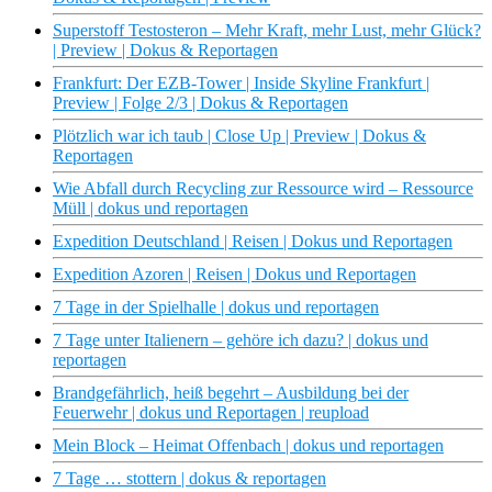
Superstoff Testosteron – Mehr Kraft, mehr Lust, mehr Glück?
| Preview | Dokus & Reportagen
Frankfurt: Der EZB-Tower | Inside Skyline Frankfurt |
Preview | Folge 2/3 | Dokus & Reportagen
Plötzlich war ich taub | Close Up | Preview | Dokus &
Reportagen
Wie Abfall durch Recycling zur Ressource wird – Ressource
Müll | dokus und reportagen
Expedition Deutschland | Reisen | Dokus und Reportagen
Expedition Azoren | Reisen | Dokus und Reportagen
7 Tage in der Spielhalle | dokus und reportagen
7 Tage unter Italienern – gehöre ich dazu? | dokus und
reportagen
Brandgefährlich, heiß begehrt – Ausbildung bei der
Feuerwehr | dokus und Reportagen | reupload
Mein Block – Heimat Offenbach | dokus und reportagen
7 Tage … stottern | dokus & reportagen