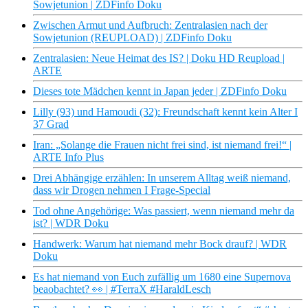
Sowjetunion | ZDFinfo Doku
Zwischen Armut und Aufbruch: Zentralasien nach der
Sowjetunion (REUPLOAD) | ZDFinfo Doku
Zentralasien: Neue Heimat des IS? | Doku HD Reupload |
ARTE
Dieses tote Mädchen kennt in Japan jeder | ZDFinfo Doku
Lilly (93) und Hamoudi (32): Freundschaft kennt kein Alter I
37 Grad
Iran: „Solange die Frauen nicht frei sind, ist niemand frei!“ |
ARTE Info Plus
Drei Abhängige erzählen: In unserem Alltag weiß niemand,
dass wir Drogen nehmen I Frage-Special
Tod ohne Angehörige: Was passiert, wenn niemand mehr da
ist? | WDR Doku
Handwerk: Warum hat niemand mehr Bock drauf? | WDR
Doku
Es hat niemand von Euch zufällig um 1680 eine Supernova
beaobachtet? 👀 | #TerraX #HaraldLesch