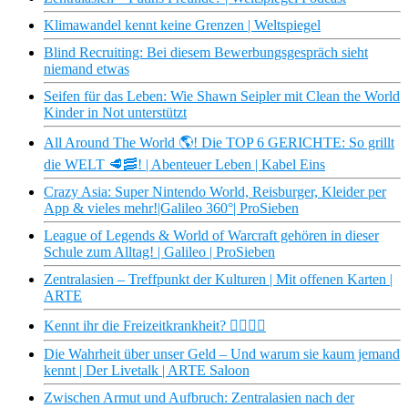
Klimawandel kennt keine Grenzen | Weltspiegel
Blind Recruiting: Bei diesem Bewerbungsgespräch sieht
niemand etwas
Seifen für das Leben: Wie Shawn Seipler mit Clean the World
Kinder in Not unterstützt
All Around The World 🌎​! Die TOP 6 GERICHTE: So grillt
die WELT 🥩​🥓​! | Abenteuer Leben | Kabel Eins
Crazy Asia: Super Nintendo World, Reisburger, Kleider per
App & vieles mehr!|Galileo 360°| ProSieben
League of Legends & World of Warcraft gehören in dieser
Schule zum Alltag! | Galileo | ProSieben
Zentralasien – Treffpunkt der Kulturen | Mit offenen Karten |
ARTE
Kennt ihr die Freizeitkrankheit? 🙇‍♂️🙇‍♀️
Die Wahrheit über unser Geld – Und warum sie kaum jemand
kennt | Der Livetalk | ARTE Saloon
Zwischen Armut und Aufbruch: Zentralasien nach der