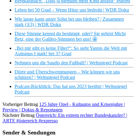
Bergkarabach: „Dass ja niemand mein Kind anfasst“ #shorts
Leben bei 50 Grad – Wenn Hitze uns bedroht | WDR Doku
Wie lange kann unser Sohn bei uns bleiben? | Zusammen
stark (3/3) | WDR Doku
Diese Stimme kennst du bestimmt, oder? Sie gehört Michi
Betz, eine der Galileo-Stimmen bei uns! 🤩
„Bei mir gibt es keine Filter!“: So sieht Yannis die Welt mit
Autismus I stark! bei 37 Grad
Nehmen uns die Saudis den Fußball? | Weltspiegel Podcast
Dürre und Überschwemmungen – Wie können wir uns
schützen? | Weltspiegel Podcast
Podcast-Rückblick: Das hat uns 2023 berührt | Weltspiegel
Podcast
Vorheriger Beitrag
125 Jahre Opel - Kultautos und Krisenjahre |
Preview | Dokus & Reportagen
Nächster Beitrag
Österreich: Ein extrem rechter Bundeskanzler? |
ARTE #österreich #expresso
Sender & Sendungen