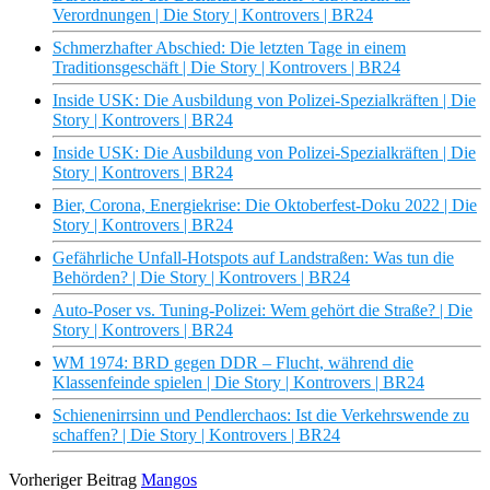
Verordnungen | Die Story | Kontrovers | BR24
Schmerzhafter Abschied: Die letzten Tage in einem
Traditionsgeschäft | Die Story | Kontrovers | BR24
Inside USK: Die Ausbildung von Polizei-Spezialkräften | Die
Story | Kontrovers | BR24
Inside USK: Die Ausbildung von Polizei-Spezialkräften | Die
Story | Kontrovers | BR24
Bier, Corona, Energiekrise: Die Oktoberfest-Doku 2022 | Die
Story | Kontrovers | BR24
Gefährliche Unfall-Hotspots auf Landstraßen: Was tun die
Behörden? | Die Story | Kontrovers | BR24
Auto-Poser vs. Tuning-Polizei: Wem gehört die Straße? | Die
Story | Kontrovers | BR24
WM 1974: BRD gegen DDR – Flucht, während die
Klassenfeinde spielen | Die Story | Kontrovers | BR24
Schienenirrsinn und Pendlerchaos: Ist die Verkehrswende zu
schaffen? | Die Story | Kontrovers | BR24
Vorheriger Beitrag
Mangos