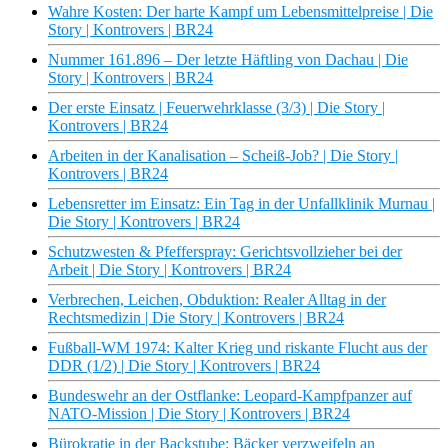
Wahre Kosten: Der harte Kampf um Lebensmittelpreise | Die
Story | Kontrovers | BR24
Nummer 161.896 – Der letzte Häftling von Dachau | Die
Story | Kontrovers | BR24
Der erste Einsatz | Feuerwehrklasse (3/3) | Die Story |
Kontrovers | BR24
Arbeiten in der Kanalisation – Scheiß-Job? | Die Story |
Kontrovers | BR24
Lebensretter im Einsatz: Ein Tag in der Unfallklinik Murnau |
Die Story | Kontrovers | BR24
Schutzwesten & Pfefferspray: Gerichtsvollzieher bei der
Arbeit | Die Story | Kontrovers | BR24
Verbrechen, Leichen, Obduktion: Realer Alltag in der
Rechtsmedizin | Die Story | Kontrovers | BR24
Fußball-WM 1974: Kalter Krieg und riskante Flucht aus der
DDR (1/2) | Die Story | Kontrovers | BR24
Bundeswehr an der Ostflanke: Leopard-Kampfpanzer auf
NATO-Mission | Die Story | Kontrovers | BR24
Bürokratie in der Backstube: Bäcker verzweifeln an