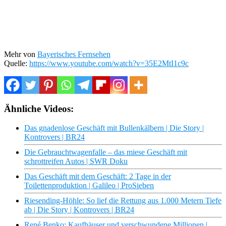
Mehr von
Bayerisches Fernsehen
Quelle:
https://www.youtube.com/watch?v=35E2MtI1c9c
Ähnliche Videos:
Das gnadenlose Geschäft mit Bullenkälbern | Die Story |
Kontrovers | BR24
Die Gebrauchtwagenfalle – das miese Geschäft mit
schrottreifen Autos | SWR Doku
Das Geschäft mit dem Geschäft: 2 Tage in der
Toilettenproduktion | Galileo | ProSieben
Riesending-Höhle: So lief die Rettung aus 1.000 Metern Tiefe
ab | Die Story | Kontrovers | BR24
René Benko: Kaufhäuser und verschwundene Millionen |