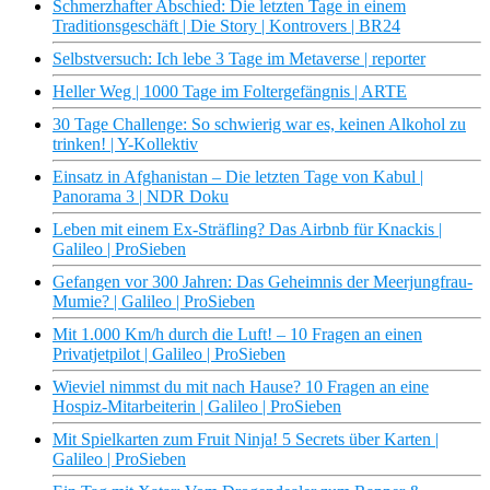
Schmerzhafter Abschied: Die letzten Tage in einem
Traditionsgeschäft | Die Story | Kontrovers | BR24
Selbstversuch: Ich lebe 3 Tage im Metaverse | reporter
Heller Weg | 1000 Tage im Foltergefängnis | ARTE
30 Tage Challenge: So schwierig war es, keinen Alkohol zu
trinken! | Y-Kollektiv
Einsatz in Afghanistan – Die letzten Tage von Kabul |
Panorama 3 | NDR Doku
Leben mit einem Ex-Sträfling? Das Airbnb für Knackis |
Galileo | ProSieben
Gefangen vor 300 Jahren: Das Geheimnis der Meerjungfrau-
Mumie? | Galileo | ProSieben
Mit 1.000 Km/h durch die Luft! – 10 Fragen an einen
Privatjetpilot | Galileo | ProSieben
Wieviel nimmst du mit nach Hause? 10 Fragen an eine
Hospiz-Mitarbeiterin | Galileo | ProSieben
Mit Spielkarten zum Fruit Ninja! 5 Secrets über Karten |
Galileo | ProSieben