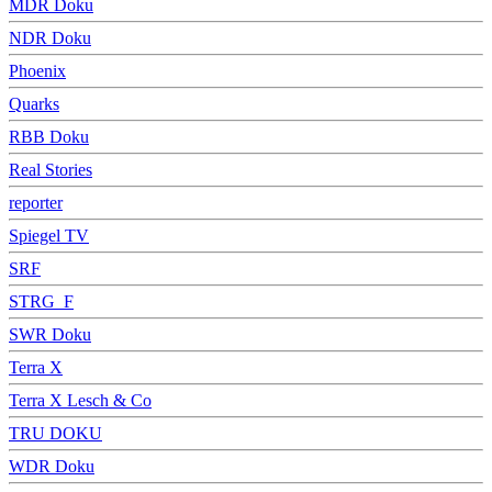
MDR Doku
NDR Doku
Phoenix
Quarks
RBB Doku
Real Stories
reporter
Spiegel TV
SRF
STRG_F
SWR Doku
Terra X
Terra X Lesch & Co
TRU DOKU
WDR Doku