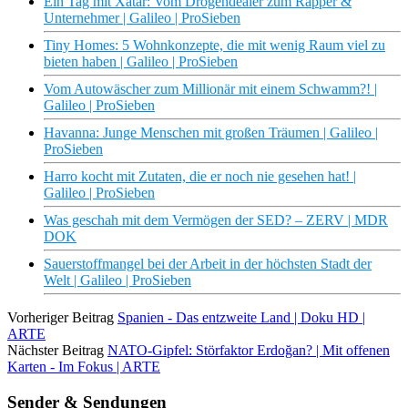
Ein Tag mit Xatar: Vom Drogendealer zum Rapper &
Unternehmer | Galileo | ProSieben
Tiny Homes: 5 Wohnkonzepte, die mit wenig Raum viel zu
bieten haben | Galileo | ProSieben
Vom Autowäscher zum Millionär mit einem Schwamm?! |
Galileo | ProSieben
Havanna: Junge Menschen mit großen Träumen | Galileo |
ProSieben
Harro kocht mit Zutaten, die er noch nie gesehen hat! |
Galileo | ProSieben
Was geschah mit dem Vermögen der SED? – ZERV | MDR
DOK
Sauerstoffmangel bei der Arbeit in der höchsten Stadt der
Welt | Galileo | ProSieben
Vorheriger Beitrag
Spanien - Das entzweite Land | Doku HD |
ARTE
Nächster Beitrag
NATO-Gipfel: Störfaktor Erdoğan? | Mit offenen
Karten - Im Fokus | ARTE
Sender & Sendungen