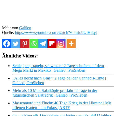
Mehr von
Galileo
Quelle:
https://www.youtube.com/watch?v=IuJo9UlH4q4
Ähnliche Videos:
Schleppen, stapeln, schwitzen! 2 Tage schuften auf dem
Mega-Markt in Mexiko | Galileo | ProSieben
„Alles riecht nach Gras“: 2 Tage bei der Cannabis-Ernte |
Galileo | ProSieben
Mehr als 10 Mio. Salatköpfe pro Jahr! 2 Tage in der
futuristischen Salatfabrik | Galileo | ProSieben
Massenmord und Flucht: 40 Tage Krieg in der Ukraine | Mit
offenen Karten – Im Fokus | ARTE
Circus Roncalli: Das Geheimnis hinter dem Erfolg! | Galileo |