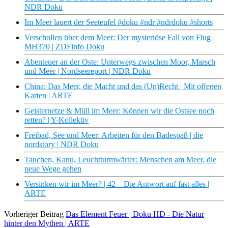
NDR Doku
Im Meer lauert der Seeteufel #doku #ndr #ndrdoku #shorts
Verschollen über dem Meer: Der mysteriöse Fall von Flug
MH370 | ZDFinfo Doku
Abenteuer an der Oste: Unterwegs zwischen Moor, Marsch
und Meer | Nordseereport | NDR Doku
China: Das Meer, die Macht und das (Un)Recht | Mit offenen
Karten | ARTE
Geisternetze & Müll im Meer: Können wir die Ostsee noch
retten? | Y-Kollektiv
Freibad, See und Meer: Arbeiten für den Badespaß | die
nordstory | NDR Doku
Tauchen, Kanu, Leuchtturmwärter: Menschen am Meer, die
neue Wege gehen
Versinken wir im Meer? | 42 – Die Antwort auf fast alles |
ARTE
Vorheriger Beitrag
Das Element Feuer | Doku HD - Die Natur
hinter den Mythen | ARTE