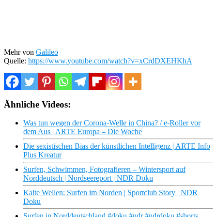
Mehr von
Galileo
Quelle:
https://www.youtube.com/watch?v=xCrdDXEHKhA
Ähnliche Videos:
Was tun wegen der Corona-Welle in China? / e-Roller vor
dem Aus | ARTE Europa – Die Woche
Die sexistischen Bias der künstlichen Intelligenz | ARTE Info
Plus Kreatur
Surfen, Schwimmen, Fotografieren – Wintersport auf
Norddeutsch | Nordseereport | NDR Doku
Kalte Wellen: Surfen im Norden | Sportclub Story | NDR
Doku
Surfen in Norddeutschland #doku #ndr #ndrdoku #shorts