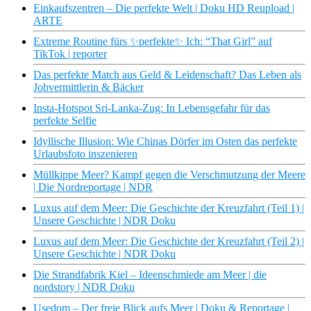
Einkaufszentren – Die perfekte Welt | Doku HD Reupload |
ARTE
Extreme Routine fürs ✨perfekte✨ Ich: “That Girl” auf
TikTok | reporter
Das perfekte Match aus Geld & Leidenschaft? Das Leben als
Jobvermittlerin & Bäcker
Insta-Hotspot Sri-Lanka-Zug: In Lebensgefahr für das
perfekte Selfie
Idyllische Illusion: Wie Chinas Dörfer im Osten das perfekte
Urlaubsfoto inszenieren
Müllkippe Meer? Kampf gegen die Verschmutzung der Meere
| Die Nordreportage | NDR
Luxus auf dem Meer: Die Geschichte der Kreuzfahrt (Teil 1) |
Unsere Geschichte | NDR Doku
Luxus auf dem Meer: Die Geschichte der Kreuzfahrt (Teil 2) |
Unsere Geschichte | NDR Doku
Die Strandfabrik Kiel – Ideenschmiede am Meer | die
nordstory | NDR Doku
Usedom – Der freie Blick aufs Meer | Doku & Reportage |