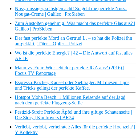
Nuss, nussiger, selbstgemacht! So geht die perfekte Nuss-
Nougat-Creme | Galileo | ProSieben
Zum Anstoßen genehmig! Was macht das perfekte Glas aus? |
Galileo | ProSieben
Der fast perfekte Mord an Gertrud L. – so hat die Polizei ihn
aufgeklärt | Täter – Opfer – Polizei
Wo ist die perfekte Energie? | 42 – Die Antwort auf fast alles |
ARTE
Mann vs. Frau: Wie sieht der perfekte JGA aus? (2016) |
Focus TV Reportage
Espresso-Kocher, Kapsel oder Siebträger: Mit diesen Tipps
und Tricks gelingt der perfekte Kaffee.
Hotspot Moha Beach: 1 Millionen Reisende auf der Jagd
nach dem perfekte Flugzeug-Selfie
Pestizid-Streit: Perfekte Äpfel und ihre giftige Schattenseite |
Die Story | Kontrovers | BR24
Verliebt, verlobt, verheiratet: Alles für die perfekte Hochzeit? |
Y-Kollektiv