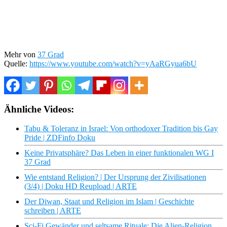
Mehr von
37 Grad
Quelle:
https://www.youtube.com/watch?v=yAaRGyua6bU
Ähnliche Videos:
Tabu & Toleranz in Israel: Von orthodoxer Tradition bis Gay
Pride | ZDFinfo Doku
Keine Privatsphäre? Das Leben in einer funktionalen WG I
37 Grad
Wie entstand Religion? | Der Ursprung der Zivilisationen
(3/4) | Doku HD Reupload | ARTE
Der Diwan, Staat und Religion im Islam | Geschichte
schreiben | ARTE
Sci-Fi Gewänder und seltsame Rituale: Die Alien-Religion