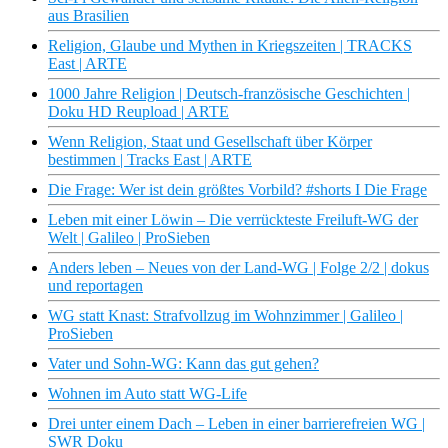
aus Brasilien
Religion, Glaube und Mythen in Kriegszeiten | TRACKS
East | ARTE
1000 Jahre Religion | Deutsch-französische Geschichten |
Doku HD Reupload | ARTE
Wenn Religion, Staat und Gesellschaft über Körper
bestimmen | Tracks East | ARTE
Die Frage: Wer ist dein größtes Vorbild? #shorts I Die Frage
Leben mit einer Löwin – Die verrückteste Freiluft-WG der
Welt | Galileo | ProSieben
Anders leben – Neues von der Land-WG | Folge 2/2 | dokus
und reportagen
WG statt Knast: Strafvollzug im Wohnzimmer | Galileo |
ProSieben
Vater und Sohn-WG: Kann das gut gehen?
Wohnen im Auto statt WG-Life
Drei unter einem Dach – Leben in einer barrierefreien WG |
SWR Doku