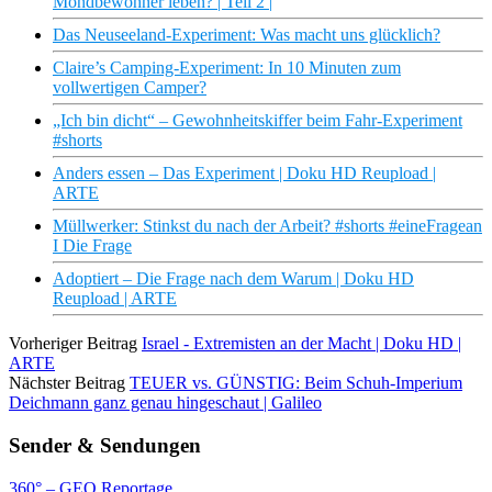
Mondbewohner leben? | Teil 2 |
Das Neuseeland-Experiment: Was macht uns glücklich?
Claire’s Camping-Experiment: In 10 Minuten zum
vollwertigen Camper?
„Ich bin dicht“ – Gewohnheitskiffer beim Fahr-Experiment
#shorts
Anders essen – Das Experiment | Doku HD Reupload |
ARTE
Müllwerker: Stinkst du nach der Arbeit? #shorts #eineFragean
I Die Frage
Adoptiert – Die Frage nach dem Warum | Doku HD
Reupload | ARTE
Vorheriger Beitrag
Israel - Extremisten an der Macht | Doku HD |
ARTE
Nächster Beitrag
TEUER vs. GÜNSTIG: Beim Schuh-Imperium
Deichmann ganz genau hingeschaut | Galileo
Sender & Sendungen
360° – GEO Reportage