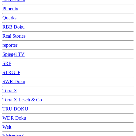
Phoenix
Quarks
RBB Doku
Real Stories
reporter
Spiegel TV
SRF
STRG_F
SWR Doku
Terra X
Terra X Lesch & Co
TRU DOKU
WDR Doku
Welt