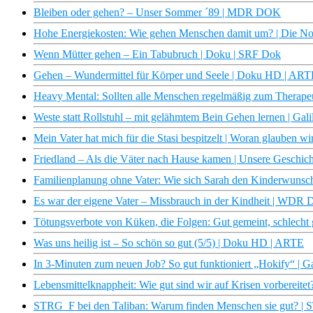
Bleiben oder gehen? – Unser Sommer ´89 | MDR DOK
Hohe Energiekosten: Wie gehen Menschen damit um? | Die N
Wenn Mütter gehen – Ein Tabubruch | Doku | SRF Dok
Gehen – Wundermittel für Körper und Seele | Doku HD | ART
Heavy Mental: Sollten alle Menschen regelmäßig zum Therape
Weste statt Rollstuhl – mit gelähmtem Bein Gehen lernen | Gali
Mein Vater hat mich für die Stasi bespitzelt | Woran glauben wi
Friedland – Als die Väter nach Hause kamen | Unsere Geschi
Familienplanung ohne Vater: Wie sich Sarah den Kinderwunsch 
Es war der eigene Vater – Missbrauch in der Kindheit | WDR 
Tötungsverbote von Küken, die Folgen: Gut gemeint, schlecht
Was uns heilig ist – So schön so gut (5/5) | Doku HD | ARTE
In 3-Minuten zum neuen Job? So gut funktioniert „Hokify“ | Ga
Lebensmittelknappheit: Wie gut sind wir auf Krisen vorbereitet
STRG_F bei den Taliban: Warum finden Menschen sie gut? |