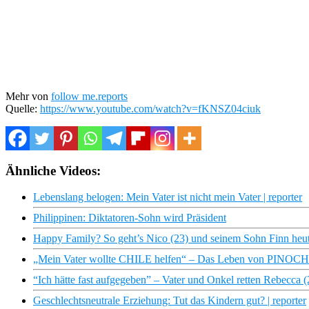
Mehr von
follow me.reports
Quelle:
https://www.youtube.com/watch?v=fKNSZ04ciuk
Ähnliche Videos:
Lebenslang belogen: Mein Vater ist nicht mein Vater | reporter
Philippinen: Diktatoren-Sohn wird Präsident
Happy Family? So geht’s Nico (23) und seinem Sohn Finn h
„Mein Vater wollte CHILE helfen“ – Das Leben von PINOCHET
“Ich hätte fast aufgegeben” – Vater und Onkel retten Rebec
Geschlechtsneutrale Erziehung: Tut das Kindern gut? | reporter