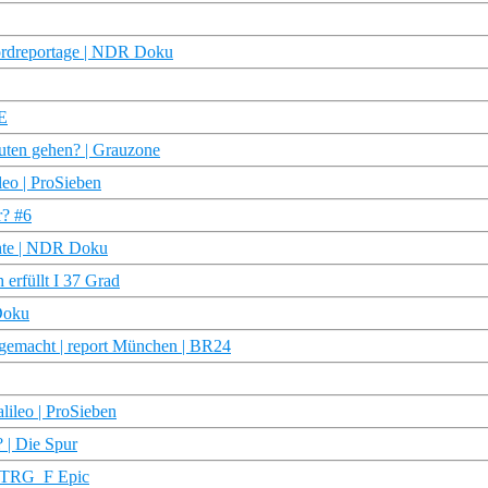
ordreportage | NDR Doku
E
uten gehen? | Grauzone
leo | ProSieben
r? #6
chte | NDR Doku
erfüllt I 37 Grad
Doku
 gemacht | report München | BR24
lileo | ProSieben
? | Die Spur
 STRG_F Epic