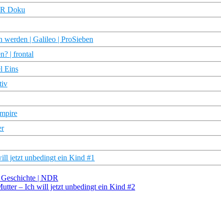
NDR Doku
 werden | Galileo | ProSieben
? | frontal
l Eins
tiv
Empire
er
ll jetzt unbedingt ein Kind #1
e Geschichte | NDR
utter – Ich will jetzt unbedingt ein Kind #2