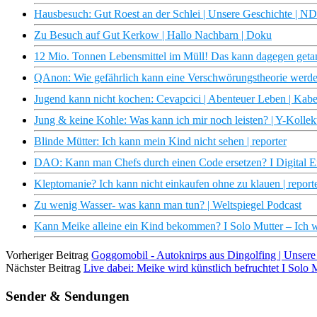
Hausbesuch: Gut Roest an der Schlei | Unsere Geschichte | 
Zu Besuch auf Gut Kerkow | Hallo Nachbarn | Doku
12 Mio. Tonnen Lebensmittel im Müll! Das kann dagegen getan
QAnon: Wie gefährlich kann eine Verschwörungstheorie werden
Jugend kann nicht kochen: Cevapcici | Abenteuer Leben | Kabe
Jung & keine Kohle: Was kann ich mir noch leisten? | Y-Kollek
Blinde Mütter: Ich kann mein Kind nicht sehen | reporter
DAO: Kann man Chefs durch einen Code ersetzen? I Digital 
Kleptomanie? Ich kann nicht einkaufen ohne zu klauen | report
Zu wenig Wasser- was kann man tun? | Weltspiegel Podcast
Kann Meike alleine ein Kind bekommen? I Solo Mutter – Ich wi
Vorheriger Beitrag
Goggomobil - Autoknirps aus Dingolfing | Unser
Nächster Beitrag
Live dabei: Meike wird künstlich befruchtet I Solo M
Sender & Sendungen