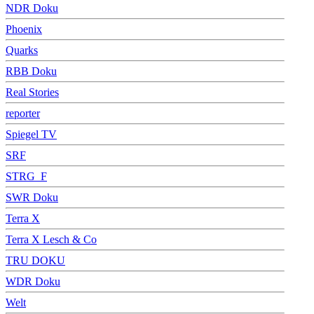
NDR Doku
Phoenix
Quarks
RBB Doku
Real Stories
reporter
Spiegel TV
SRF
STRG_F
SWR Doku
Terra X
Terra X Lesch & Co
TRU DOKU
WDR Doku
Welt