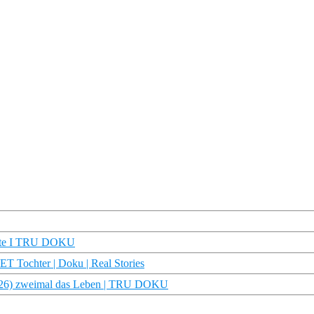
eute I TRU DOKU
 Tochter | Doku | Real Stories
ca (26) zweimal das Leben | TRU DOKU