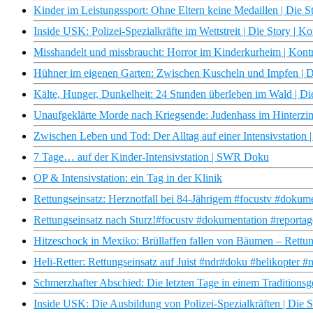
Kinder im Leistungssport: Ohne Eltern keine Medaillen | Die S
Inside USK: Polizei-Spezialkräfte im Wettstreit | Die Story | K
Misshandelt und missbraucht: Horror im Kinderkurheim | Kontr
Hühner im eigenen Garten: Zwischen Kuscheln und Impfen | Di
Kälte, Hunger, Dunkelheit: 24 Stunden überleben im Wald | Di
Unaufgeklärte Morde nach Kriegsende: Judenhass im Hinterzim
Zwischen Leben und Tod: Der Alltag auf einer Intensivstation |
7 Tage… auf der Kinder-Intensivstation | SWR Doku
OP & Intensivstation: ein Tag in der Klinik
Rettungseinsatz: Herznotfall bei 84-Jährigem #focustv #dokum
Rettungseinsatz nach Sturz!#focustv #dokumentation #reportag
Hitzeschock in Mexiko: Brüllaffen fallen von Bäumen – Rettung
Heli-Retter: Rettungseinsatz auf Juist #ndr#doku #helikopter #no
Schmerzhafter Abschied: Die letzten Tage in einem Traditionsge
Inside USK: Die Ausbildung von Polizei-Spezialkräften | Die S