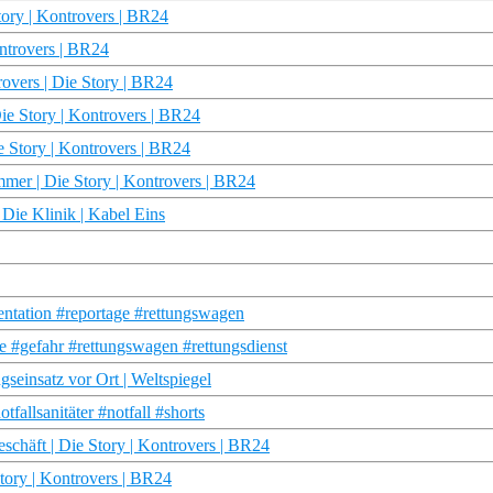
tory | Kontrovers | BR24
ontrovers | BR24
overs | Die Story | BR24
e Story | Kontrovers | BR24
e Story | Kontrovers | BR24
mer | Die Story | Kontrovers | BR24
 Die Klinik | Kabel Eins
entation #reportage #rettungswagen
e #gefahr #rettungswagen #rettungsdienst
seinsatz vor Ort | Weltspiegel
tfallsanitäter #notfall #shorts
schäft | Die Story | Kontrovers | BR24
tory | Kontrovers | BR24