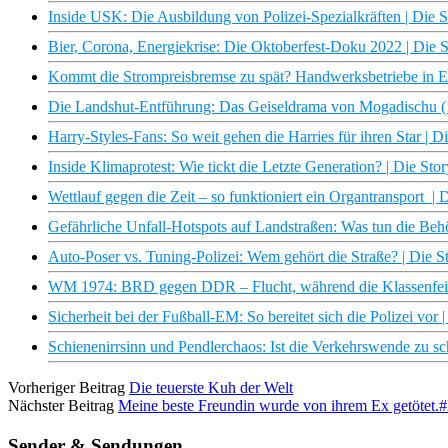
Inside USK: Die Ausbildung von Polizei-Spezialkräften | Die S
Bier, Corona, Energiekrise: Die Oktoberfest-Doku 2022 | Die S
Kommt die Strompreisbremse zu spät? Handwerksbetriebe in Ex
Die Landshut-Entführung: Das Geiseldrama von Mogadischu (1/
Harry-Styles-Fans: So weit gehen die Harries für ihren Star | D
Inside Klimaprotest: Wie tickt die Letzte Generation? | Die Sto
Wettlauf gegen die Zeit – so funktioniert ein Organtransport | 
Gefährliche Unfall-Hotspots auf Landstraßen: Was tun die Beh
Auto-Poser vs. Tuning-Polizei: Wem gehört die Straße? | Die S
WM 1974: BRD gegen DDR – Flucht, während die Klassenfeinde
Sicherheit bei der Fußball-EM: So bereitet sich die Polizei vor 
Schienenirrsinn und Pendlerchaos: Ist die Verkehrswende zu sc
Vorheriger Beitrag
Die teuerste Kuh der Welt
Nächster Beitrag
Meine beste Freundin wurde von ihrem Ex getötet.#
Sender & Sendungen