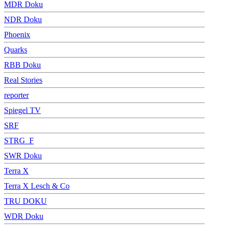
MDR Doku
NDR Doku
Phoenix
Quarks
RBB Doku
Real Stories
reporter
Spiegel TV
SRF
STRG_F
SWR Doku
Terra X
Terra X Lesch & Co
TRU DOKU
WDR Doku