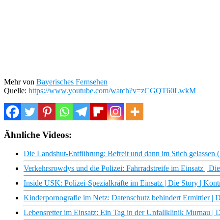
Mehr von
Bayerisches Fernsehen
Quelle:
https://www.youtube.com/watch?v=zCGQT60LwkM
Ähnliche Videos:
Die Landshut-Entführung: Befreit und dann im Stich gelassen (
Verkehrsrowdys und die Polizei: Fahrradstreife im Einsatz | Di
Inside USK: Polizei-Spezialkräfte im Einsatz | Die Story | Kon
Kinderpornografie im Netz: Datenschutz behindert Ermittler | 
Lebensretter im Einsatz: Ein Tag in der Unfallklinik Murnau | 