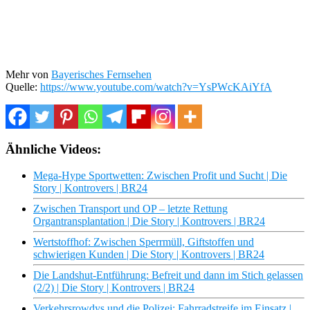
Mehr von
Bayerisches Fernsehen
Quelle:
https://www.youtube.com/watch?v=YsPWcKAiYfA
Ähnliche Videos:
Mega-Hype Sportwetten: Zwischen Profit und Sucht | Die
Story | Kontrovers | BR24
Zwischen Transport und OP – letzte Rettung
Organtransplantation | Die Story | Kontrovers | BR24
Wertstoffhof: Zwischen Sperrmüll, Giftstoffen und
schwierigen Kunden | Die Story | Kontrovers | BR24
Die Landshut-Entführung: Befreit und dann im Stich gelassen
(2/2) | Die Story | Kontrovers | BR24
Verkehrsrowdys und die Polizei: Fahrradstreife im Einsatz |