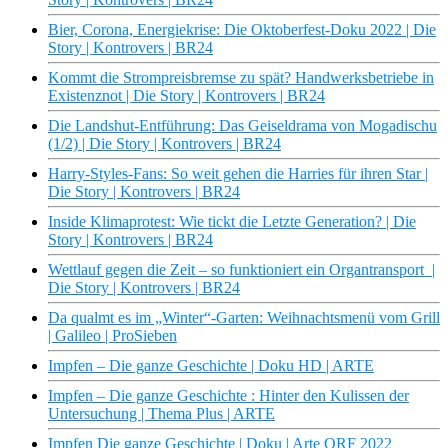
Bier, Corona, Energiekrise: Die Oktoberfest-Doku 2022 | Die
Story | Kontrovers | BR24
Kommt die Strompreisbremse zu spät? Handwerksbetriebe in
Existenznot | Die Story | Kontrovers | BR24
Die Landshut-Entführung: Das Geiseldrama von Mogadischu
(1/2) | Die Story | Kontrovers | BR24
Harry-Styles-Fans: So weit gehen die Harries für ihren Star |
Die Story | Kontrovers | BR24
Inside Klimaprotest: Wie tickt die Letzte Generation? | Die
Story | Kontrovers | BR24
Wettlauf gegen die Zeit – so funktioniert ein Organtransport |
Die Story | Kontrovers | BR24
Da qualmt es im „Winter“-Garten: Weihnachtsmenü vom Grill
| Galileo | ProSieben
Impfen – Die ganze Geschichte | Doku HD | ARTE
Impfen – Die ganze Geschichte : Hinter den Kulissen der
Untersuchung | Thema Plus | ARTE
Impfen Die ganze Geschichte | Doku | Arte ORF 2022