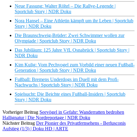
Neue Fassung: Walter Röhrl – Die Rallye-Legende |
Sportclub Story | NDR Doku
Nora Hansel – Eine Athletin kämpft um ihr Leben | Sportclub
Story | NDR Doku
Die Braunschweig-Brüder: Zwei Schwimmer wollen zur
Olympiade | Sportclub Story | NDR Doku
Das Jubiläum: 125 Jahre VfL Osnabrück | Sportclub Story |
NDR Doku
Kim Kulig: Vom Pechvogel zum Vorbild einer neuen Fußball-
Generation | Sportclub Story | NDR Doku
Fußball: Bremens Underdogs im Duell mit dem Profi-
Nachwuchs | Sportclub Story | NDR Doku
Spielsucht: Die Beichte eines Fußball-Insiders | Sportclub
Story | NDR Doku
Vorheriger Beitrag
Seevögel in Gefahr: Wanderratten bedrohen
Hallignatur | Die Nordreportage | NDR Doku
Nächster Beitrag
Der Pionier des Privatfernsehens - Berlusconis
Aufstieg (1/3) | Doku HD | ARTE