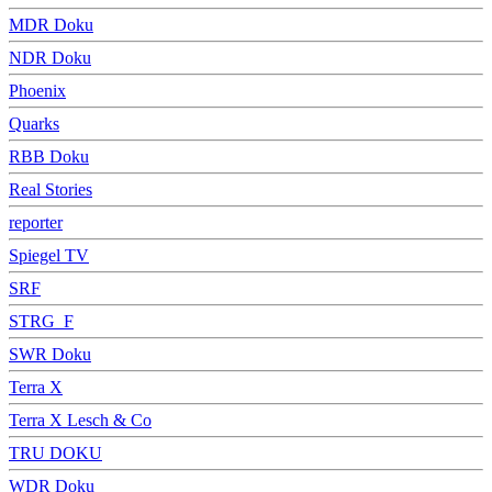
MDR Doku
NDR Doku
Phoenix
Quarks
RBB Doku
Real Stories
reporter
Spiegel TV
SRF
STRG_F
SWR Doku
Terra X
Terra X Lesch & Co
TRU DOKU
WDR Doku