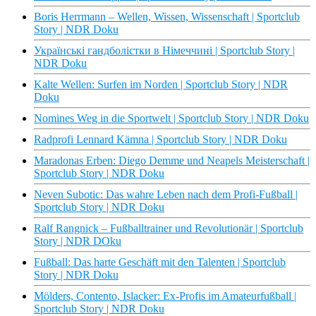
Boris Herrmann – Wellen, Wissen, Wissenschaft | Sportclub
Story | NDR Doku
Українські гандболістки в Німеччині | Sportclub Story |
NDR Doku
Kalte Wellen: Surfen im Norden | Sportclub Story | NDR
Doku
Nomines Weg in die Sportwelt | Sportclub Story | NDR Doku
Radprofi Lennard Kämna | Sportclub Story | NDR Doku
Maradonas Erben: Diego Demme und Neapels Meisterschaft |
Sportclub Story | NDR Doku
Neven Subotic: Das wahre Leben nach dem Profi-Fußball |
Sportclub Story | NDR Doku
Ralf Rangnick – Fußballtrainer und Revolutionär | Sportclub
Story | NDR DOku
Fußball: Das harte Geschäft mit den Talenten | Sportclub
Story | NDR Doku
Mölders, Contento, Islacker: Ex-Profis im Amateurfußball |
Sportclub Story | NDR Doku