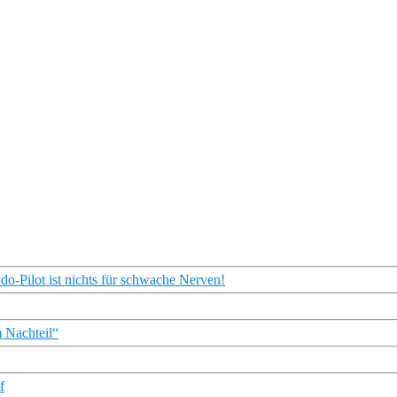
o-Pilot ist nichts für schwache Nerven!
 Nachteil“
f