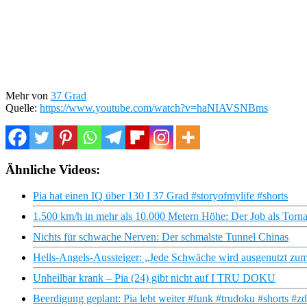
Mehr von
37 Grad
Quelle:
https://www.youtube.com/watch?v=haNIAVSNBms
Ähnliche Videos:
Pia hat einen IQ über 130 I 37 Grad #storyofmylife #shorts
1.500 km/h in mehr als 10.000 Metern Höhe: Der Job als Tornad
Nichts für schwache Nerven: Der schmalste Tunnel Chinas
Hells-Angels-Aussteiger: „Jede Schwäche wird ausgenutzt zum
Unheilbar krank – Pia (24) gibt nicht auf I TRU DOKU
Beerdigung geplant: Pia lebt weiter #funk #trudoku #shorts #zd