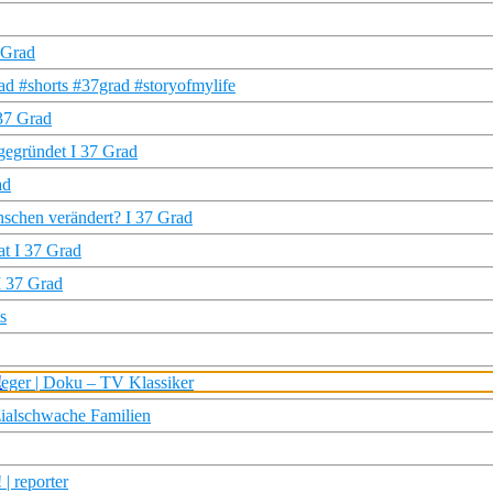
 Grad
rad #shorts #37grad #storyofmylife
37 Grad
gegründet I 37 Grad
ad
nschen verändert? I 37 Grad
at I 37 Grad
I 37 Grad
s
eger | Doku – TV Klassiker
zialschwache Familien
| reporter