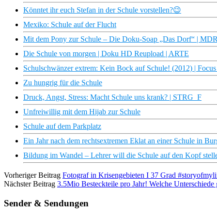
Könntet ihr euch Stefan in der Schule vorstellen?😉
Mexiko: Schule auf der Flucht
Mit dem Pony zur Schule – Die Doku-Soap „Das Dorf“ | M
Die Schule von morgen | Doku HD Reupload | ARTE
Schulschwänzer extrem: Kein Bock auf Schule! (2012) | Focu
Zu hungrig für die Schule
Druck, Angst, Stress: Macht Schule uns krank? | STRG_F
Unfreiwillig mit dem Hijab zur Schule
Schule auf dem Parkplatz
Ein Jahr nach dem rechtsextremen Eklat an einer Schule in Bur
Bildung im Wandel – Lehrer will die Schule auf den Kopf stell
Vorheriger Beitrag
Fotograf in Krisengebieten I 37 Grad #storyofmyli
Nächster Beitrag
3.5Mio Besteckteile pro Jahr! Welche Unterschied
Sender & Sendungen