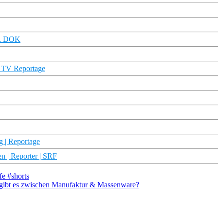
DR DOK
s TV Reportage
g | Reportage
en | Reporter | SRF
fe #shorts
e gibt es zwischen Manufaktur & Massenware?