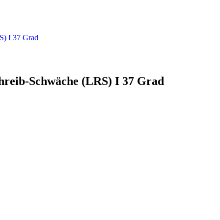
S) I 37 Grad
chreib-Schwäche (LRS) I 37 Grad