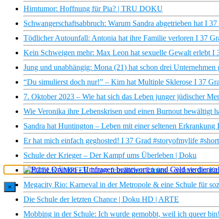
Hirntumor: Hoffnung für Pia? | TRU DOKU
Schwangerschaftsabbruch: Warum Sandra abgetrieben hat I 37
Tödlicher Autounfall: Antonia hat ihre Familie verloren I 37 G
Kein Schweigen mehr: Max Leon hat sexuelle Gewalt erlebt I 
Jung und unabhängig: Mona (21) hat schon drei Unternehmen 
“Du simulierst doch nur!” – Kim hat Multiple Sklerose I 37 Gr
7. Oktober 2023 – Wie hat sich das Leben junger jüdischer Me
Wie Veronika ihre Lebenskrisen und einen Burnout bewältigt h
Sandra hat Huntington – Leben mit einer seltenen Erkrankung 
Er hat mich einfach geghosted! I 37 Grad #storyofmylife #short
Schule der Krieger – Der Kampf ums Überleben | Doku
EINZELKÄMPFER hinter feindlichen Linien – Schule der Kri
Megacity Rio: Karneval in der Metropole & eine Schule für so
×
Die Schule der letzten Chance | Doku HD | ARTE
Mobbing in der Schule: Ich wurde gemobbt, weil ich queer bin! 