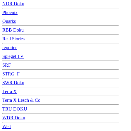
NDR Doku
Phoenix
Quarks
RBB Doku
Real Stories
reporter
Spiegel TV
SRF
STRG_F
SWR Doku
Terra X
Terra X Lesch & Co
TRU DOKU
WDR Doku
Welt