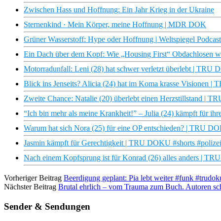
Zwischen Hass und Hoffnung: Ein Jahr Krieg in der Ukraine
Sternenkind · Mein Körper, meine Hoffnung | MDR DOK
Grüner Wasserstoff: Hype oder Hoffnung | Weltspiegel Podcast
Ein Dach über dem Kopf: Wie „Housing First“ Obdachlosen w
Motorradunfall: Leni (28) hat schwer verletzt überlebt | TRU
Blick ins Jenseits? Alicia (24) hat im Koma krasse Visionen
Zweite Chance: Natalie (20) überlebt einen Herzstillstand | T
“Ich bin mehr als meine Krankheit!” – Julia (24) kämpft für
Warum hat sich Nora (25) für eine OP entschieden? | TRU D
Jasmin kämpft für Gerechtigkeit | TRU DOKU #shorts #polizei
Nach einem Kopfsprung ist für Konrad (26) alles anders | 
Vorheriger Beitrag
Beerdigung geplant: Pia lebt weiter #funk #trudok
Nächster Beitrag
Brutal ehrlich – vom Trauma zum Buch. Autoren sc
Sender & Sendungen