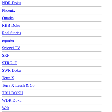
NDR Doku
Phoenix
Quarks
RBB Doku
Real Stories
reporter
Spiegel TV
SRF
STRG_F
SWR Doku
Terra X
Terra X Lesch & Co
TRU DOKU
WDR Doku
Welt