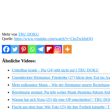
Mehr von
TRU DOKU
Quelle:
https://www.youtube.com/watch?v=CksTwliJqQQ
Ähnliche Videos:
Unheilbar krank – Pia (24) gibt nicht auf I TRU DOKU
Unentdeckter Hirntumor: Friederike (27) blickt dem Tod in
Mein todkranker Mann – Wie der Hirntumor unsere Beziehun
Beerdigung geplant: Pia lebt weiter #funk #trudoku #shorts #zd
Warum hat sich Nora (25) für eine OP entschieden? | TRU DOK
Flucht aus dem Iran: Wie Toki (25) für ihre Freiheit kämpfte 