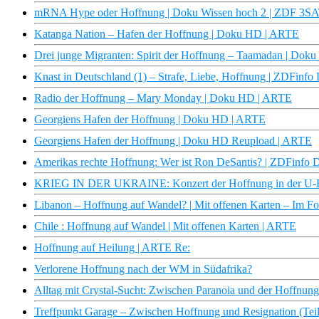
mRNA Hype oder Hoffnung | Doku Wissen hoch 2 | ZDF 3S
Katanga Nation – Hafen der Hoffnung | Doku HD | ARTE
Drei junge Migranten: Spirit der Hoffnung – Taamadan | Do
Knast in Deutschland (1) – Strafe, Liebe, Hoffnung | ZDFinfo
Radio der Hoffnung – Mary Monday | Doku HD | ARTE
Georgiens Hafen der Hoffnung | Doku HD | ARTE
Georgiens Hafen der Hoffnung | Doku HD Reupload | ARTE
Amerikas rechte Hoffnung: Wer ist Ron DeSantis? | ZDFinfo 
KRIEG IN DER UKRAINE: Konzert der Hoffnung in der U-
Libanon – Hoffnung auf Wandel? | Mit offenen Karten – Im F
Chile : Hoffnung auf Wandel | Mit offenen Karten | ARTE
Hoffnung auf Heilung | ARTE Re:
Verlorene Hoffnung nach der WM in Südafrika?
Alltag mit Crystal-Sucht: Zwischen Paranoia und der Hoffnung 
Treffpunkt Garage – Zwischen Hoffnung und Resignation (Teil 