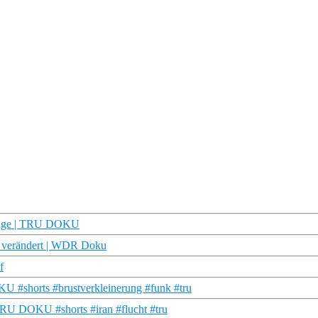
s Auge | TRU DOKU
g verändert | WDR Doku
f
U #shorts #brustverkleinerung #funk #tru
| TRU DOKU #shorts #iran #flucht #tru