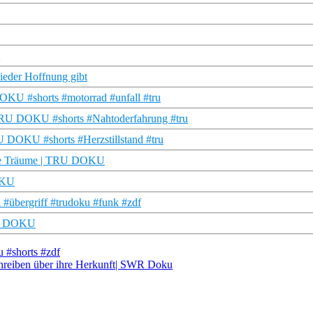
ieder Hoffnung gibt
 DOKU #shorts #motorrad #unfall #tru
 | TRU DOKU #shorts #Nahtoderfahrung #tru
RU DOKU #shorts #Herzstillstand #tru
 ihre Träume | TRU DOKU
OKU
 #übergriff #trudoku #funk #zdf
TRU DOKU
u #shorts #zdf
hreiben über ihre Herkunft| SWR Doku