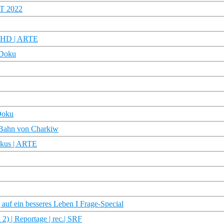
AT 2022
ku HD | ARTE
 Doku
Doku
Bahn von Charkiw
okus | ARTE
auf ein besseres Leben I Frage-Special
2) | Reportage | rec.| SRF