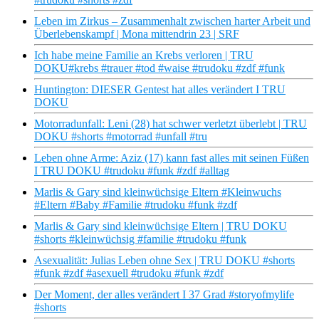
Leben im Zirkus – Zusammenhalt zwischen harter Arbeit und
Überlebenskampf | Mona mittendrin 23 | SRF
Ich habe meine Familie an Krebs verloren | TRU
DOKU#krebs #trauer #tod #waise #trudoku #zdf #funk
Huntington: DIESER Gentest hat alles verändert I TRU
DOKU
Motorradunfall: Leni (28) hat schwer verletzt überlebt | TRU
DOKU #shorts #motorrad #unfall #tru
Leben ohne Arme: Aziz (17) kann fast alles mit seinen Füßen
I TRU DOKU #trudoku #funk #zdf #alltag
Marlis & Gary sind kleinwüchsige Eltern #Kleinwuchs
#Eltern #Baby #Familie #trudoku #funk #zdf
Marlis & Gary sind kleinwüchsige Eltern | TRU DOKU
#shorts #kleinwüchsig #familie #trudoku #funk
Asexualität: Julias Leben ohne Sex | TRU DOKU #shorts
#funk #zdf #asexuell #trudoku #funk #zdf
Der Moment, der alles verändert I 37 Grad #storyofmylife
#shorts