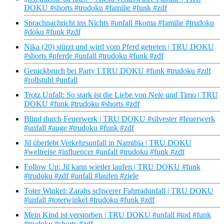
DOKU #shorts #trudoku #familie #funk #zdf
Sprachnachricht ins Nichts #unfall #koma #familie #trudoku
#doku #funk #zdf
Nika (20) stürzt und wird vom Pferd getreten | TRU DOKU
#shorts #pferde #unfall #trudoku #funk #zdf
Genickbruch bei Party I TRU DOKU #funk #trudoku #zdf
#rollstuhl #unfall
Trotz Unfall: So stark ist die Liebe von Nele und Timo | TRU
DOKU #funk #trudoku #shorts #zdf
Blind durch Feuerwerk | TRU DOKU #silvester #feuerwerk
#unfall #auge #trudoku #funk #zdf
Jil überlebt Verkehrsunfall in Namibia | TRU DOKU
#weltreise #influencer #unfall #trudoku #funk #zdf
Follow Up: Jil kann wieder laufen | TRU DOKU #funk
#trudoku #zdf #unfall #laufen #ziele
Toter Winkel: Zarahs schwerer Fahrradunfall | TRU DOKU
#unfall #toterwinkel #trudoku #funk #zdf
Mein Kind ist verstorben | TRU DOKU #unfall #tod #funk
#trudoku #shorts #zdf