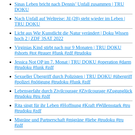
Sinas Leben bricht nach Dennis’ Unfall zusammen | TRU
DOKU
Nach Unfall auf Weltreise: Jil (28) steht wieder im Leben |
TRU DOKU
Licht aus Wie Kunstlicht die Natur verändert | Doku Wissen
hoch 2 | ZDF 3SAT 2022
Virginias Kind stirbt nach nur 9 Monaten | TRU DOKU
#shorts #tot #trauer #funk #zdf #trudoku
Jessica Not OP im 7. Monat | TRU DOKU #operation #darm
#trudoku #funk #zdf
Sexueller Übergriff durch Polizisten | TRU DOKU #übergriff
#polizei #nötigung #trudoku #funk #zdf
Lebensgefahr durch Zivilcourage #Zivilcourage #Zugunglück
#trudoku #tru #zdf
Rita singt für ihr Leben #Hoffnung #Kraft #Willensstark #tru
#trudoku #zdf
Migräne und Partnerschaft #migräne #liebe #trudoku #tru
#zdf