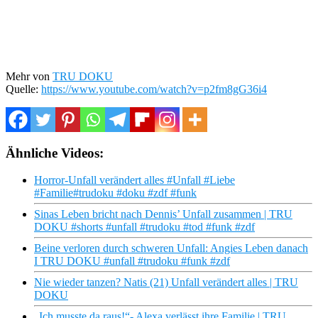
Mehr von
TRU DOKU
Quelle:
https://www.youtube.com/watch?v=p2fm8gG36i4
Ähnliche Videos:
Horror-Unfall verändert alles #Unfall #Liebe
#Familie#trudoku #doku #zdf #funk
Sinas Leben bricht nach Dennis’ Unfall zusammen | TRU
DOKU #shorts #unfall #trudoku #tod #funk #zdf
Beine verloren durch schweren Unfall: Angies Leben danach
I TRU DOKU #unfall #trudoku #funk #zdf
Nie wieder tanzen? Natis (21) Unfall verändert alles | TRU
DOKU
„Ich musste da raus!“- Alexa verlässt ihre Familie | TRU