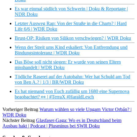
Es war einmal südlich von Schwerin | Doku & Reportage |
NDR Doku
Letzter Ausweg Rap: Von der Straße in die Charts? | Hard
Life 6/6 | WDR Doku
Brust-OP: Risiken von Silikon verschwiegen? | WDR Doku
Wenn der Streit ums Kind eskaliert: Von Entfremdung und
Bindungsintoleranz | WDR Doku
Das Böse soll nicht siegen: Er wurde von seinen Eltern
misshandelt | WDR Doku
Tödliche Raserei auf der Autobahn: Wer hat Schuld am Tod
von Ben A.? | 1/3 | BR/WDR Doku
Es hat niemand von Euch zufällig um 1680 eine Supernova
beaobachtet? 👀 | #TerraX #HaraldLesch
Vorheriger Beitrag
Warum wählen so viele Ungarn Victor Orbán? |
WDR Doku
Nächster Beitrag
Glasfaser-Gaga: Wo es in Deutschland beim
Ausbau hakt | Podcast | Plusminus bei SWR Doku