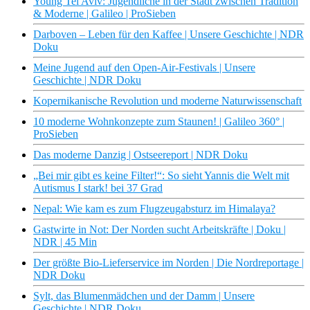
Young Tel Aviv: Jugendliche in der Stadt zwischen Tradition
& Moderne | Galileo | ProSieben
Darboven – Leben für den Kaffee | Unsere Geschichte | NDR
Doku
Meine Jugend auf den Open-Air-Festivals | Unsere
Geschichte | NDR Doku
Kopernikanische Revolution und moderne Naturwissenschaft
10 moderne Wohnkonzepte zum Staunen! | Galileo 360° |
ProSieben
Das moderne Danzig | Ostseereport | NDR Doku
„Bei mir gibt es keine Filter!“: So sieht Yannis die Welt mit
Autismus I stark! bei 37 Grad
Nepal: Wie kam es zum Flugzeugabsturz im Himalaya?
Gastwirte in Not: Der Norden sucht Arbeitskräfte | Doku |
NDR | 45 Min
Der größte Bio-Lieferservice im Norden | Die Nordreportage |
NDR Doku
Sylt, das Blumenmädchen und der Damm | Unsere
Geschichte | NDR Doku