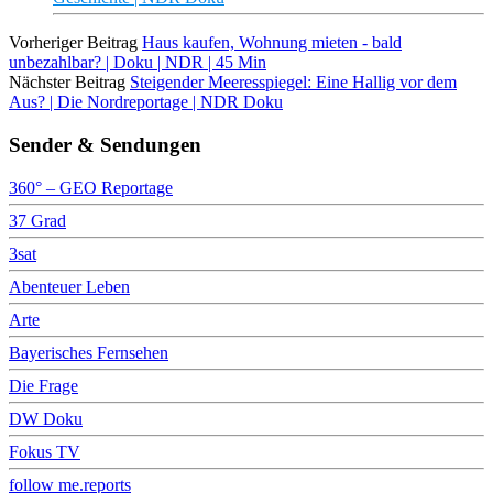
Vorheriger Beitrag
Haus kaufen, Wohnung mieten - bald
unbezahlbar? | Doku | NDR | 45 Min
Nächster Beitrag
Steigender Meeresspiegel: Eine Hallig vor dem
Aus? | Die Nordreportage | NDR Doku
Sender & Sendungen
360° – GEO Reportage
37 Grad
3sat
Abenteuer Leben
Arte
Bayerisches Fernsehen
Die Frage
DW Doku
Fokus TV
follow me.reports