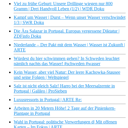
Viel zu frühe Geburt: Unsere Drillinge wiegen nur 800
Gramm | Drei Handvoll Leben (1/2) | WDR Doku
Kampf um Wasser | Durst – Wenn unser Wasser verschwindet
1/3 | SWR Doku
Die Ära Salazar in Portugal. Europas vergessene Diktatur |
ZDFinfo Doku
Niederlande – Der Pakt mit dem Wasser | Wasser ist Zukunft |
ARTE
Würdest du hier schwimmen gehen? In Schweden leuchtet
nämlich nachts das Wasser! #schweden #wasser
Kein Wasser, aber viel Natur: Der leere Kachowka-Stausee
und seine Folgen | Weltspiegel
Salz ist nicht gleich Salz! Harro bei der Meersalzernte in
Portugal | Galileo | ProSieben
Luxusressorts in Portugal | ARTE Re:
Arbeiten in 20 Metern Höhe! 2 Tage auf der Pinienkern-
Plantage in Portugal
Wahl in Portugal: politische Verwerfungen d| Mit offenen
Karten – Im Fokus | ARTE