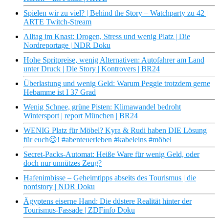
Spielen wir zu viel? | Behind the Story – Watchparty zu 42 |
ARTE Twitch-Stream
Alltag im Knast: Drogen, Stress und wenig Platz | Die
Nordreportage | NDR Doku
Hohe Spritpreise, wenig Alternativen: Autofahrer am Land
unter Druck | Die Story | Kontrovers | BR24
Überlastung und wenig Geld: Warum Peggie trotzdem gerne
Hebamme ist I 37 Grad
Wenig Schnee, grüne Pisten: Klimawandel bedroht
Wintersport | report München | BR24
WENIG Platz für Möbel? Kyra & Rudi haben DIE Lösung
für euch😉! #abenteuerleben #kabeleins #möbel
Secret-Packs-Automat: Heiße Ware für wenig Geld, oder
doch nur unnützes Zeug?
Hafenimbisse – Geheimtipps abseits des Tourismus | die
nordstory | NDR Doku
Ägyptens eiserne Hand: Die düstere Realität hinter der
Tourismus-Fassade | ZDFinfo Doku