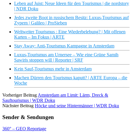
Leben auf Juist: Neue Ideen für den Tourismus | die nordstory
| NDR Doku
Jedes zweite Boot in russischem Besitz: Luxus-Tourismus auf
Zypern | Galileo | ProSieben
Weltweiter Tourismus : Eine Wiederbelebung? | Mit offenen
Karten – Im Fokus | ARTE
Stay Away: Anti-Tourismus Kampagne in Amsterdam
Luxus-Tourismus am Urnersee – Wie eine Grüne Samih
Sawiris stoppen will | Reporter | SRF
Kein Sauf-Tourismus mehr in Amsterdam
Machen Dürren den Tourismus kaputt? | ARTE Europa – die
Woche
Vorheriger Beitrag
Amsterdam am Limit: Lärm, Dreck &
Sauftourismus | WDR Doku
Nächster Beitrag
Höcke und seine Hintermänner | WDR Doku
Sender & Sendungen
360° – GEO Reportage