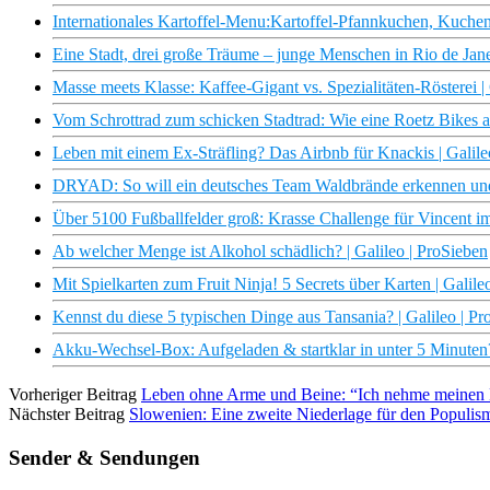
Internationales Kartoffel-Menu:Kartoffel-Pfannkuchen, Kuchen
Eine Stadt, drei große Träume – junge Menschen in Rio de Janei
Masse meets Klasse: Kaffee-Gigant vs. Spezialitäten-Rösterei |
Vom Schrottrad zum schicken Stadtrad: Wie eine Roetz Bikes alt
Leben mit einem Ex-Sträfling? Das Airbnb für Knackis | Galile
DRYAD: So will ein deutsches Team Waldbrände erkennen und v
Über 5100 Fußballfelder groß: Krasse Challenge für Vincent im
Ab welcher Menge ist Alkohol schädlich? | Galileo | ProSieben
Mit Spielkarten zum Fruit Ninja! 5 Secrets über Karten | Galile
Kennst du diese 5 typischen Dinge aus Tansania? | Galileo | Pr
Akku-Wechsel-Box: Aufgeladen & startklar in unter 5 Minuten?
Vorheriger Beitrag
Leben ohne Arme und Beine: “Ich nehme meinen Kö
Nächster Beitrag
Slowenien: Eine zweite Niederlage für den Populis
Sender & Sendungen