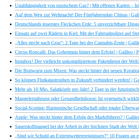
Unabhängigkeit von russischem Gas? | Mit offenen Karten – 
Auf dem Weg zur Weltmacht! Der Fünfjahresplan Chinas | Gali
Deutschlands teuerstes Fleckchen Erde: 5 unverzichtbare Dinge 
Einsatz auf zwei Rädern in Kiel: Mit der Fahrradpolizei auf S
„Alles riecht nach Gras“: 2 Tage bei der Cannabis-Ernte | Galil
Circus Roncalli: Das Geheimnis hinter dem Erfolg! | Galileo | 
Instabox! Der vielleicht unkomplizierteste Paketdienst der Welt?
Die Bratwurst zum Mixen: Was steckt hinter der neuen Kreation
So können Flutkatastrophen in Zukunft verhindert werden! | Ga
Mehr als 10 Mio. Salatköpfe pro Jahr! 2 Tage in der futuristisch
Mangelernährung oder Gesundheitsboost: Ist vegetarisch wirkli
Social-Scoring: Harmonische Gesellschaft oder totaler Überwac
Apple: Was steckt hinter dem Erfolg des Marktführers? | Galile
Sauerstoffmangel bei der Arbeit in der höchsten Stadt der Welt 
„Sind wir Schuld an Extremwetterereignissen?“ 10 Fragen an ei