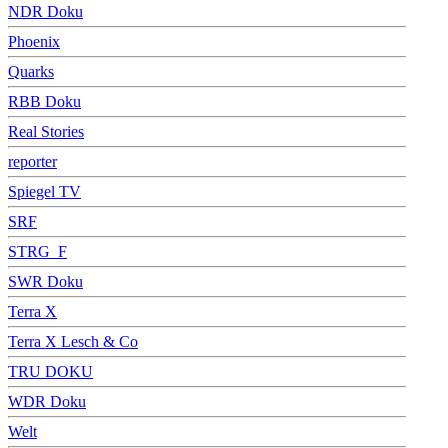
NDR Doku
Phoenix
Quarks
RBB Doku
Real Stories
reporter
Spiegel TV
SRF
STRG_F
SWR Doku
Terra X
Terra X Lesch & Co
TRU DOKU
WDR Doku
Welt