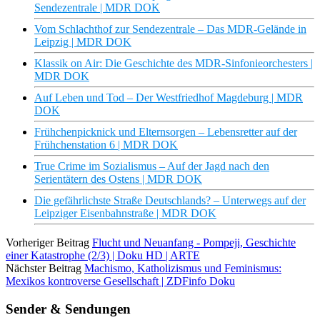
Sendezentrale | MDR DOK
Vom Schlachthof zur Sendezentrale – Das MDR-Gelände in
Leipzig | MDR DOK
Klassik on Air: Die Geschichte des MDR-Sinfonieorchesters |
MDR DOK
Auf Leben und Tod – Der Westfriedhof Magdeburg | MDR
DOK
Frühchenpicknick und Elternsorgen – Lebensretter auf der
Frühchenstation 6 | MDR DOK
True Crime im Sozialismus – Auf der Jagd nach den
Serientätern des Ostens | MDR DOK
Die gefährlichste Straße Deutschlands? – Unterwegs auf der
Leipziger Eisenbahnstraße | MDR DOK
Vorheriger Beitrag
Flucht und Neuanfang - Pompeji, Geschichte
einer Katastrophe (2/3) | Doku HD | ARTE
Nächster Beitrag
Machismo, Katholizismus und Feminismus:
Mexikos kontroverse Gesellschaft | ZDFinfo Doku
Sender & Sendungen