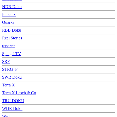
NDR Doku
Phoenix
Quarks
RBB Doku
Real Stories
reporter
Spiegel TV
SRF
STRG_F
SWR Doku
Terra X
Terra X Lesch & Co
TRU DOKU
WDR Doku
Welt