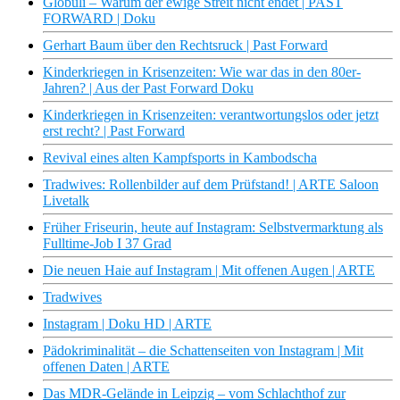
Globuli – Warum der ewige Streit nicht endet | PAST
FORWARD | Doku
Gerhart Baum über den Rechtsruck | Past Forward
Kinderkriegen in Krisenzeiten: Wie war das in den 80er-
Jahren? | Aus der Past Forward Doku
Kinderkriegen in Krisenzeiten: verantwortungslos oder jetzt
erst recht? | Past Forward
Revival eines alten Kampfsports in Kambodscha
Tradwives: Rollenbilder auf dem Prüfstand! | ARTE Saloon
Livetalk
Früher Friseurin, heute auf Instagram: Selbstvermarktung als
Fulltime-Job I 37 Grad
Die neuen Haie auf Instagram | Mit offenen Augen | ARTE
Tradwives
Instagram | Doku HD | ARTE
Pädokriminalität – die Schattenseiten von Instagram | Mit
offenen Daten | ARTE
Das MDR-Gelände in Leipzig – vom Schlachthof zur