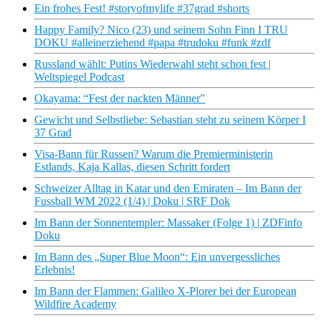
Ein frohes Fest! #storyofmylife #37grad #shorts
Happy Family? Nico (23) und seinem Sohn Finn I TRU
DOKU #alleinerziehend #papa #trudoku #funk #zdf
Russland wählt: Putins Wiederwahl steht schon fest |
Weltspiegel Podcast
Okayama: “Fest der nackten Männer”
Gewicht und Selbstliebe: Sebastian steht zu seinem Körper I
37 Grad
Visa-Bann für Russen? Warum die Premierministerin
Estlands, Kaja Kallas, diesen Schritt fordert
Schweizer Alltag in Katar und den Emiraten – Im Bann der
Fussball WM 2022 (1/4) | Doku | SRF Dok
Im Bann der Sonnentempler: Massaker (Folge 1) | ZDFinfo
Doku
Im Bann des „Super Blue Moon“: Ein unvergessliches
Erlebnis!
Im Bann der Flammen: Galileo X-Plorer bei der European
Wildfire Academy