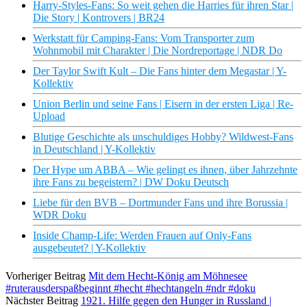
Harry-Styles-Fans: So weit gehen die Harries für ihren Star |
Die Story | Kontrovers | BR24
Werkstatt für Camping-Fans: Vom Transporter zum
Wohnmobil mit Charakter | Die Nordreportage | NDR Do
Der Taylor Swift Kult – Die Fans hinter dem Megastar | Y-
Kollektiv
Union Berlin und seine Fans | Eisern in der ersten Liga | Re-
Upload
Blutige Geschichte als unschuldiges Hobby? Wildwest-Fans
in Deutschland | Y-Kollektiv
Der Hype um ABBA – Wie gelingt es ihnen, über Jahrzehnte
ihre Fans zu begeistern? | DW Doku Deutsch
Liebe für den BVB – Dortmunder Fans und ihre Borussia |
WDR Doku
Inside Champ-Life: Werden Frauen auf Only-Fans
ausgebeutet? | Y-Kollektiv
Vorheriger Beitrag
Mit dem Hecht-König am Möhnesee
#ruterausderspaßbeginnt #hecht #hechtangeln #ndr #doku
Nächster Beitrag
1921. Hilfe gegen den Hunger in Russland |