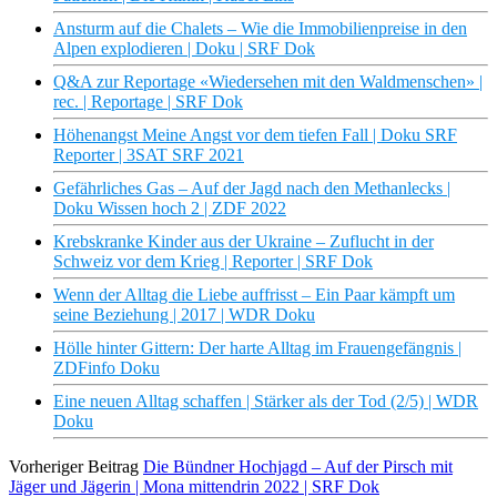
Ansturm auf die Chalets – Wie die Immobilienpreise in den
Alpen explodieren | Doku | SRF Dok
Q&A zur Reportage «Wiedersehen mit den Waldmenschen» |
rec. | Reportage | SRF Dok
Höhenangst Meine Angst vor dem tiefen Fall | Doku SRF
Reporter | 3SAT SRF 2021
Gefährliches Gas – Auf der Jagd nach den Methanlecks |
Doku Wissen hoch 2 | ZDF 2022
Krebskranke Kinder aus der Ukraine – Zuflucht in der
Schweiz vor dem Krieg | Reporter | SRF Dok
Wenn der Alltag die Liebe auffrisst – Ein Paar kämpft um
seine Beziehung | 2017 | WDR Doku
Hölle hinter Gittern: Der harte Alltag im Frauengefängnis |
ZDFinfo Doku
Eine neuen Alltag schaffen | Stärker als der Tod (2/5) | WDR
Doku
Vorheriger Beitrag
Die Bündner Hochjagd – Auf der Pirsch mit
Jäger und Jägerin | Mona mittendrin 2022 | SRF Dok