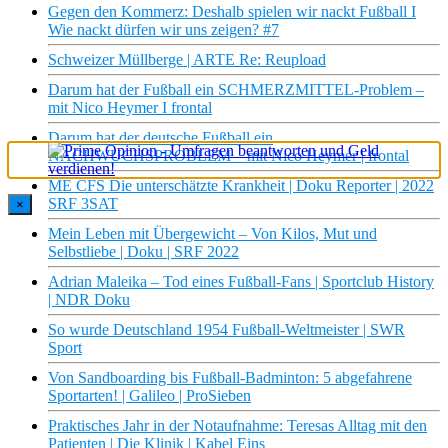
Gegen den Kommerz: Deshalb spielen wir nackt Fußball I
Wie nackt dürfen wir uns zeigen? #7
Schweizer Müllberge | ARTE Re: Reupload
Darum hat der Fußball ein SCHMERZMITTEL-Problem –
mit Nico Heymer I frontal
Darum hat der deutsche Fußball ein
NACHWUCHSPROBLEM – mit Nico Heymer | frontal
ME CFS Die unterschätzte Krankheit | Doku Reporter | 2022
SRF 3SAT
×
Mein Leben mit Übergewicht – Von Kilos, Mut und
Selbstliebe | Doku | SRF 2022
Adrian Maleika – Tod eines Fußball-Fans | Sportclub History
| NDR Doku
So wurde Deutschland 1954 Fußball-Weltmeister | SWR
Sport
Von Sandboarding bis Fußball-Badminton: 5 abgefahrene
Sportarten! | Galileo | ProSieben
Praktisches Jahr in der Notaufnahme: Teresas Alltag mit den
Patienten | Die Klinik | Kabel Eins