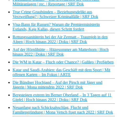
Militäranlagen | rec. | Reportage | SRF Dok
True Crime Graubünden – Beziehungsdelikt aus
Verzweiflung? | Schweizer Kriminalfälle | SRF Dok
Visa-Bann für Russen? Warum die Premierministerin
Estlands, Kaja Kallas, diesen Schritt fordert
Rettungssanitäterin bei der Air Zermatt – Traumjob in den
Alpen | Hoch hinaus 2022 | Doku | SRF Dok
Auf der Hörnlihütte – Hitzesommer am Matterhorn | Hoch
hinaus 2022 | Doku | SRF Dok
Die WM in Katar – Fluch oder Chance? | Galileo | ProSieben
Katar und Saudi-Arabien: das Geschäft mit dem Sport | Mit
offenen Karten – Im Fokus | ARTE
Die Bündner Hochjagd – Auf der Pirsch mit Jäger und
Jägerin | Mona mittendrin 2022 | SRF Dok
Bergsteigen extrem im Berner Oberland – In 3 Tagen auf 11
Gipfel | Hoch hinaus 2022 | Doku | SRF Dok
Neuanfang nach Schicksalsschlag, Flucht und
Familiengründung | Mona Vetsch fragt nach 2022 | SRF Dok