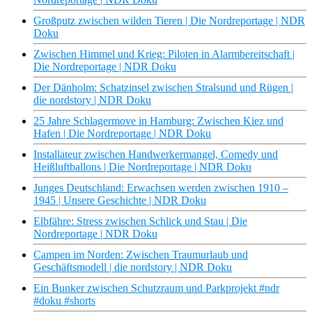
Großputz zwischen wilden Tieren | Die Nordreportage | NDR
Doku
Zwischen Himmel und Krieg: Piloten in Alarmbereitschaft |
Die Nordreportage | NDR Doku
Der Dänholm: Schatzinsel zwischen Stralsund und Rügen |
die nordstory | NDR Doku
25 Jahre Schlagermove in Hamburg: Zwischen Kiez und
Hafen | Die Nordreportage | NDR Doku
Installateur zwischen Handwerkermangel, Comedy und
Heißluftballons | Die Nordreportage | NDR Doku
Junges Deutschland: Erwachsen werden zwischen 1910 –
1945 | Unsere Geschichte | NDR Doku
Elbfähre: Stress zwischen Schlick und Stau | Die
Nordreportage | NDR Doku
Campen im Norden: Zwischen Traumurlaub und
Geschäftsmodell | die nordstory | NDR Doku
Ein Bunker zwischen Schutzraum und Parkprojekt #ndr
#doku #shorts