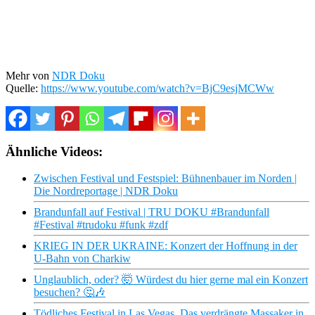
Mehr von
NDR Doku
Quelle:
https://www.youtube.com/watch?v=BjC9esjMCWw
Ähnliche Videos:
Zwischen Festival und Festspiel: Bühnenbauer im Norden |
Die Nordreportage | NDR Doku
Brandunfall auf Festival | TRU DOKU #Brandunfall
#Festival #trudoku #funk #zdf
KRIEG IN DER UKRAINE: Konzert der Hoffnung in der
U-Bahn von Charkiw
Unglaublich, oder? 🤯 Würdest du hier gerne mal ein Konzert
besuchen? 🤔🎶
Tödliches Festival in Las Vegas. Das verdrängte Massaker in