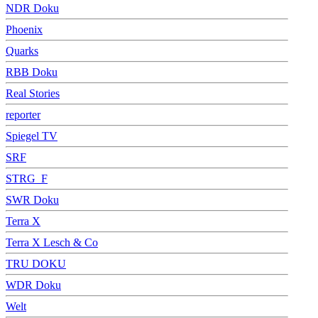
NDR Doku
Phoenix
Quarks
RBB Doku
Real Stories
reporter
Spiegel TV
SRF
STRG_F
SWR Doku
Terra X
Terra X Lesch & Co
TRU DOKU
WDR Doku
Welt