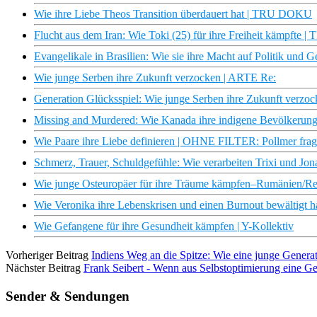
Wie ihre Liebe Theos Transition überdauert hat | TRU DOKU
Flucht aus dem Iran: Wie Toki (25) für ihre Freiheit kämpfte 
Evangelikale in Brasilien: Wie sie ihre Macht auf Politik und G
Wie junge Serben ihre Zukunft verzocken | ARTE Re:
Generation Glücksspiel: Wie junge Serben ihre Zukunft ver
Missing and Murdered: Wie Kanada ihre indigene Bevölkerung 
Wie Paare ihre Liebe definieren | OHNE FILTER: Pollmer fr
Schmerz, Trauer, Schuldgefühle: Wie verarbeiten Trixi und Jon
Wie junge Osteuropäer für ihre Träume kämpfen–Rumänien/Re
Wie Veronika ihre Lebenskrisen und einen Burnout bewältigt h
Wie Gefangene für ihre Gesundheit kämpfen | Y-Kollektiv
Vorheriger Beitrag
Indiens Weg an die Spitze: Wie eine junge Gener
Nächster Beitrag
Frank Seibert - Wenn aus Selbstoptimierung eine G
Sender & Sendungen