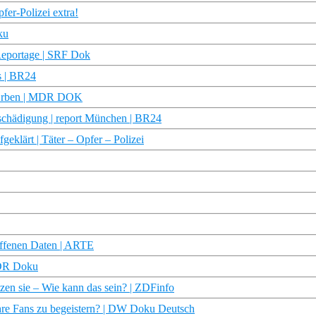
er-Polizei extra!
ku
| Reportage | SRF Dok
s | BR24
d Erben | MDR DOK
tschädigung | report München | BR24
fgeklärt | Täter – Opfer – Polizei
offenen Daten | ARTE
WDR Doku
tzen sie – Wie kann das sein? | ZDFinfo
hre Fans zu begeistern? | DW Doku Deutsch