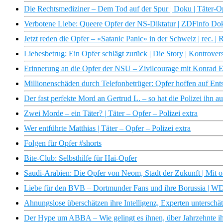
Die Rechtsmediziner – Dem Tod auf der Spur | Doku | Täter-Opf
Verbotene Liebe: Queere Opfer der NS-Diktatur | ZDFinfo Do
Jetzt reden die Opfer – «Satanic Panic» in der Schweiz | rec. 
Liebesbetrug: Ein Opfer schlägt zurück | Die Story | Kontrover
Erinnerung an die Opfer der NSU – Zivilcourage mit Konra
Millionenschäden durch Telefonbetrüger: Opfer hoffen auf En
Der fast perfekte Mord an Gertrud L. – so hat die Polizei ihn au
Zwei Morde – ein Täter? | Täter – Opfer – Polizei extra
Wer entführte Matthias | Täter – Opfer – Polizei extra
Folgen für Opfer #shorts
Bite-Club: Selbsthilfe für Hai-Opfer
Saudi-Arabien: Die Opfer von Neom, Stadt der Zukunft | Mit 
Liebe für den BVB – Dortmunder Fans und ihre Borussia | 
Ahnungslose überschätzen ihre Intelligenz, Experten unterschä
Der Hype um ABBA – Wie gelingt es ihnen, über Jahrzehnte i