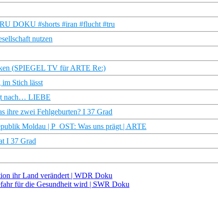
| TRU DOKU #shorts #iran #flucht #tru
esellschaft nutzen
zocken (SPIEGEL TV für ARTE Re:)
im Stich lässt
agt nach… LIEBE
as ihre zwei Fehlgeburten? I 37 Grad
publik Moldau | P_OST: Was uns prägt | ARTE
at I 37 Grad
ation ihr Land verändert | WDR Doku
efahr für die Gesundheit wird | SWR Doku