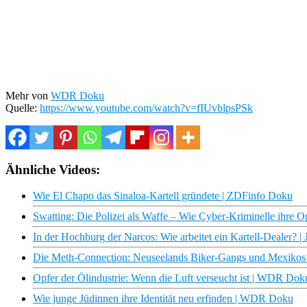
Mehr von
WDR Doku
Quelle:
https://www.youtube.com/watch?v=fIUvblpsPSk
Ähnliche Videos:
Wie El Chapo das Sinaloa-Kartell gründete | ZDFinfo Doku
Swatting: Die Polizei als Waffe – Wie Cyber-Kriminelle ihre Op
In der Hochburg der Narcos: Wie arbeitet ein Kartell-Dealer
Die Meth-Connection: Neuseelands Biker-Gangs und Mexikos 
Opfer der Ölindustrie: Wenn die Luft verseucht ist | WDR Dok
Wie junge Jüdinnen ihre Identität neu erfinden | WDR Doku