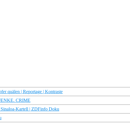
fer quälen | Reportage | Kontraste
? | JENKE. CRIME
Sinaloa-Kartell | ZDFinfo Doku
u