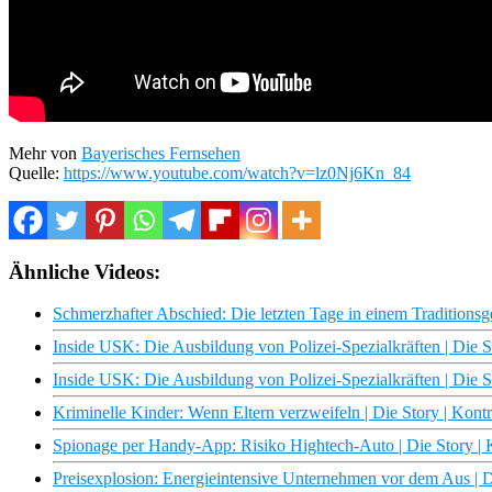
Mehr von
Bayerisches Fernsehen
Quelle:
https://www.youtube.com/watch?v=lz0Nj6Kn_84
Ähnliche Videos:
Schmerzhafter Abschied: Die letzten Tage in einem Traditionsge
Inside USK: Die Ausbildung von Polizei-Spezialkräften | Die S
Inside USK: Die Ausbildung von Polizei-Spezialkräften | Die S
Kriminelle Kinder: Wenn Eltern verzweifeln | Die Story | Kont
Spionage per Handy-App: Risiko Hightech-Auto | Die Story | 
Preisexplosion: Energieintensive Unternehmen vor dem Aus | D