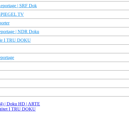
| Reportage | SRF Dok
 | SPIEGEL TV
porter
dreportage | NDR Doku
Hölle I TRU DOKU
portage
4/4) | Doku HD | ARTE
t getötet I TRU DOKU