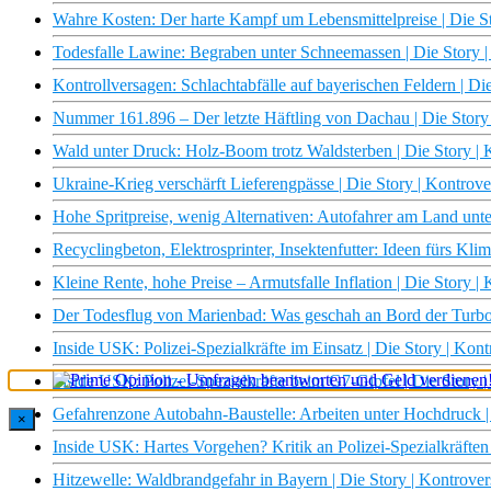
Wahre Kosten: Der harte Kampf um Lebensmittelpreise | Die S
Todesfalle Lawine: Begraben unter Schneemassen | Die Story 
Kontrollversagen: Schlachtabfälle auf bayerischen Feldern | Di
Nummer 161.896 – Der letzte Häftling von Dachau | Die Story
Wald unter Druck: Holz-Boom trotz Waldsterben | Die Story | 
Ukraine-Krieg verschärft Lieferengpässe | Die Story | Kontrov
Hohe Spritpreise, wenig Alternativen: Autofahrer am Land unte
Recyclingbeton, Elektrosprinter, Insektenfutter: Ideen fürs Kli
Kleine Rente, hohe Preise – Armutsfalle Inflation | Die Story |
Der Todesflug von Marienbad: Was geschah an Bord der Turbol
Inside USK: Polizei-Spezialkräfte im Einsatz | Die Story | Kon
Inside USK: Polizei-Spezialkräfte beim G7-Gipfel | Die Story 
Gefahrenzone Autobahn-Baustelle: Arbeiten unter Hochdruck |
×
Inside USK: Hartes Vorgehen? Kritik an Polizei-Spezialkräften
Hitzewelle: Waldbrandgefahr in Bayern | Die Story | Kontrove