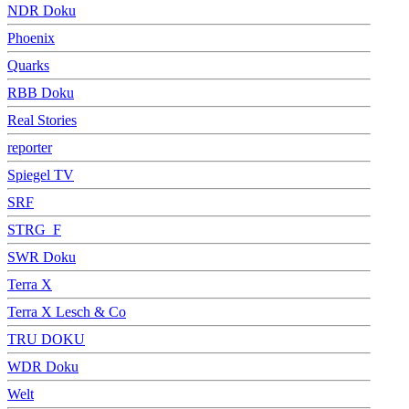
NDR Doku
Phoenix
Quarks
RBB Doku
Real Stories
reporter
Spiegel TV
SRF
STRG_F
SWR Doku
Terra X
Terra X Lesch & Co
TRU DOKU
WDR Doku
Welt