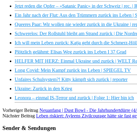
Jetzt reden die Opfer – «Satanic Panic» in der Schweiz | rec. 
Ein Jahr nach der Flut: Aus den Trümmern zurück ins Leben
Queeres Paar: Wir wollen nie wieder zurück in die Ukraine | re
Schwerelos: Der Rollstuhl bleibt am Strand zurück | Die Nor
Ich will mein Leben zurück: Katja geht durch die Schmerz-
Plötzlich gelähmt: Elisas Weg zurück ins Leben I 37 Grad
HELFER MIT HERZ: Einmal Ukraine und zurück | WELT Re
Long Covid: Mein Kampf zurück ins Leben | SPIEGEL TV
Unfaires Schulsystem?! Kitty kämpft sich zurück | reporter
Ukraine: Zurück in den Krieg
Leonora – einmal IS-Terror und zurück | Folge 1: Hier bin ich
Vorheriger Beitrag
Neuanfang | Dust Bowl - Die Jahrhundertdürre (
Nächster Beitrag
Leben riskiert: Ayleens Zivilcourage hätte sie fas
Sender & Sendungen