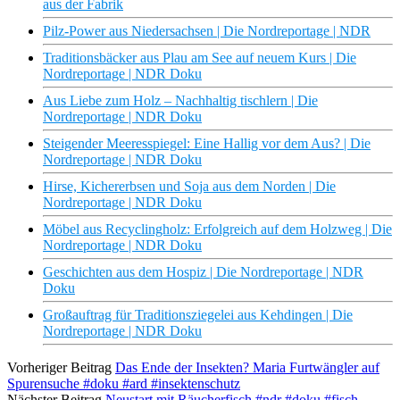
aus der Fabrik
Pilz-Power aus Niedersachsen | Die Nordreportage | NDR
Traditionsbäcker aus Plau am See auf neuem Kurs | Die
Nordreportage | NDR Doku
Aus Liebe zum Holz – Nachhaltig tischlern | Die
Nordreportage | NDR Doku
Steigender Meeresspiegel: Eine Hallig vor dem Aus? | Die
Nordreportage | NDR Doku
Hirse, Kichererbsen und Soja aus dem Norden | Die
Nordreportage | NDR Doku
Möbel aus Recyclingholz: Erfolgreich auf dem Holzweg | Die
Nordreportage | NDR Doku
Geschichten aus dem Hospiz | Die Nordreportage | NDR
Doku
Großauftrag für Traditionsziegelei aus Kehdingen | Die
Nordreportage | NDR Doku
Vorheriger Beitrag
Das Ende der Insekten? Maria Furtwängler auf
Spurensuche #doku #ard #insektenschutz
Nächster Beitrag
Neustart mit Räucherfisch #ndr #doku #fisch