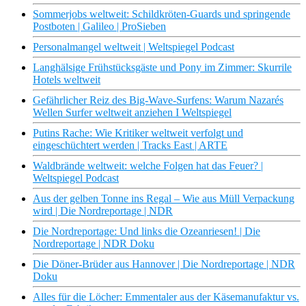
Sommerjobs weltweit: Schildkröten-Guards und springende
Postboten | Galileo | ProSieben
Personalmangel weltweit | Weltspiegel Podcast
Langhälsige Frühstücksgäste und Pony im Zimmer: Skurrile
Hotels weltweit
Gefährlicher Reiz des Big-Wave-Surfens: Warum Nazarés
Wellen Surfer weltweit anziehen I Weltspiegel
Putins Rache: Wie Kritiker weltweit verfolgt und
eingeschüchtert werden | Tracks East | ARTE
Waldbrände weltweit: welche Folgen hat das Feuer? |
Weltspiegel Podcast
Aus der gelben Tonne ins Regal – Wie aus Müll Verpackung
wird | Die Nordreportage | NDR
Die Nordreportage: Und links die Ozeanriesen! | Die
Nordreportage | NDR Doku
Die Döner-Brüder aus Hannover | Die Nordreportage | NDR
Doku
Alles für die Löcher: Emmentaler aus der Käsemanufaktur vs.