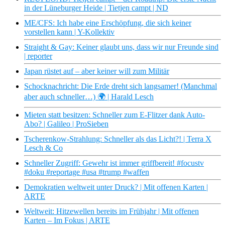
in der Lüneburger Heide | Tietjen campt | ND
ME/CFS: Ich habe eine Erschöpfung, die sich keiner
vorstellen kann | Y-Kollektiv
Straight & Gay: Keiner glaubt uns, dass wir nur Freunde sind
| reporter
Japan rüstet auf – aber keiner will zum Militär
Schocknachricht: Die Erde dreht sich langsamer! (Manchmal
aber auch schneller…) 🌍 | Harald Lesch
Mieten statt besitzen: Schneller zum E-Flitzer dank Auto-
Abo? | Galileo | ProSieben
Tscherenkow-Strahlung: Schneller als das Licht?! | Terra X
Lesch & Co
Schneller Zugriff: Gewehr ist immer griffbereit! #focustv
#doku #reportage #usa #trump #waffen
Demokratien weltweit unter Druck? | Mit offenen Karten |
ARTE
Weltweit: Hitzewellen bereits im Frühjahr | Mit offenen
Karten – Im Fokus | ARTE