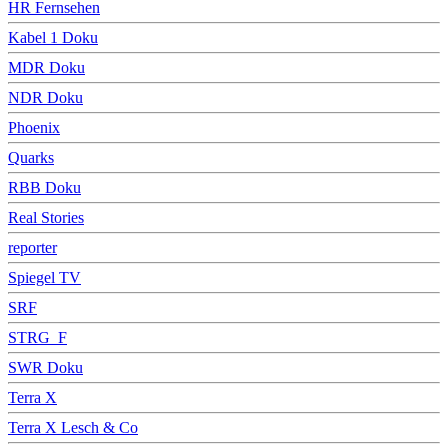
HR Fernsehen
Kabel 1 Doku
MDR Doku
NDR Doku
Phoenix
Quarks
RBB Doku
Real Stories
reporter
Spiegel TV
SRF
STRG_F
SWR Doku
Terra X
Terra X Lesch & Co