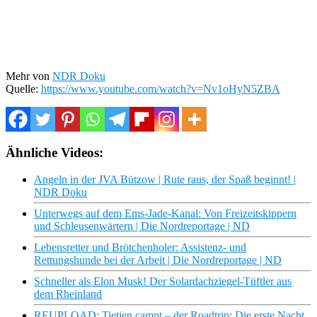
Mehr von
NDR Doku
Quelle:
https://www.youtube.com/watch?v=Nv1oHyN5ZBA
Ähnliche Videos:
Angeln in der JVA Bützow | Rute raus, der Spaß beginnt! |
NDR Doku
Unterwegs auf dem Ems-Jade-Kanal: Von Freizeitskippern
und Schleusenwärtern | Die Nordreportage | ND
Lebensretter und Brötchenholer: Assistenz- und
Rettungshunde bei der Arbeit | Die Nordreportage | ND
Schneller als Elon Musk! Der Solardachziegel-Tüftler aus
dem Rheinland
REUPLOAD: Tietjen campt – der Roadtrip: Die erste Nacht