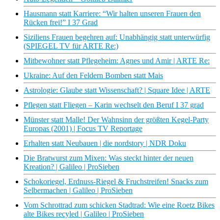
Hausmann statt Karriere: “Wir halten unseren Frauen den
Rücken frei!” I 37 Grad
Siziliens Frauen begehren auf: Unabhängig statt unterwürfig
(SPIEGEL TV für ARTE Re:)
Mitbewohner statt Pflegeheim: Agnes und Amir | ARTE Re:
Ukraine: Auf den Feldern Bomben statt Mais
Astrologie: Glaube statt Wissenschaft? | Square Idee | ARTE
Pflegen statt Fliegen – Karin wechselt den Beruf I 37 grad
Münster statt Malle! Der Wahnsinn der größten Kegel-Party
Europas (2001) | Focus TV Reportage
Erhalten statt Neubauen | die nordstory | NDR Doku
Die Bratwurst zum Mixen: Was steckt hinter der neuen
Kreation? | Galileo | ProSieben
Schokoriegel, Erdnuss-Riegel & Fruchstreifen! Snacks zum
Selbermachen | Galileo | ProSieben
Vom Schrottrad zum schicken Stadtrad: Wie eine Roetz Bikes
alte Bikes recyled | Galileo | ProSieben