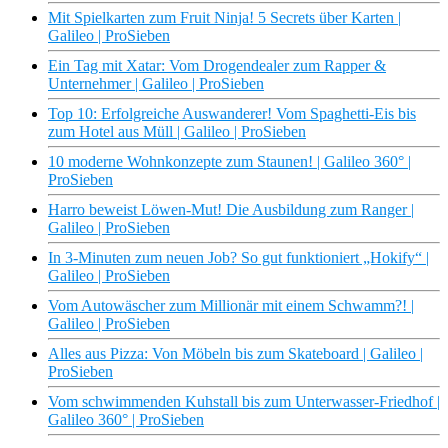
Mit Spielkarten zum Fruit Ninja! 5 Secrets über Karten |
Galileo | ProSieben
Ein Tag mit Xatar: Vom Drogendealer zum Rapper &
Unternehmer | Galileo | ProSieben
Top 10: Erfolgreiche Auswanderer! Vom Spaghetti-Eis bis
zum Hotel aus Müll | Galileo | ProSieben
10 moderne Wohnkonzepte zum Staunen! | Galileo 360° |
ProSieben
Harro beweist Löwen-Mut! Die Ausbildung zum Ranger |
Galileo | ProSieben
In 3-Minuten zum neuen Job? So gut funktioniert „Hokify“ |
Galileo | ProSieben
Vom Autowäscher zum Millionär mit einem Schwamm?! |
Galileo | ProSieben
Alles aus Pizza: Von Möbeln bis zum Skateboard | Galileo |
ProSieben
Vom schwimmenden Kuhstall bis zum Unterwasser-Friedhof |
Galileo 360° | ProSieben