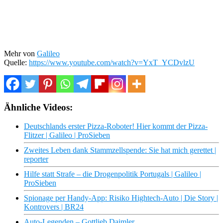
Mehr von
Galileo
Quelle:
https://www.youtube.com/watch?v=YxT_YCDvlzU
Ähnliche Videos:
Deutschlands erster Pizza-Roboter! Hier kommt der Pizza-
Flitzer | Galileo | ProSieben
Zweites Leben dank Stammzellspende: Sie hat mich gerettet |
reporter
Hilfe statt Strafe – die Drogenpolitik Portugals | Galileo |
ProSieben
Spionage per Handy-App: Risiko Hightech-Auto | Die Story |
Kontrovers | BR24
Auto-Legenden – Gottlieb Daimler