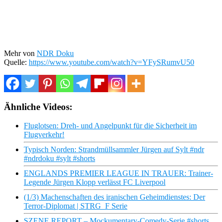
Mehr von
NDR Doku
Quelle:
https://www.youtube.com/watch?v=YFySRumvU50
Ähnliche Videos:
Fluglotsen: Dreh- und Angelpunkt für die Sicherheit im
Flugverkehr!
Typisch Norden: Strandmüllsammler Jürgen auf Sylt #ndr
#ndrdoku #sylt #shorts
ENGLANDS PREMIER LEAGUE IN TRAUER: Trainer-
Legende Jürgen Klopp verlässt FC Liverpool
(1/3) Machenschaften des iranischen Geheimdienstes: Der
Terror-Diplomat | STRG_F Serie
SZENE REPORT – Mockumentary-Comedy-Serie #shorts