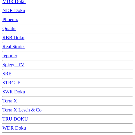
MDR Doku
NDR Doku
Phoenix
Quarks
RBB Doku
Real Stories
reporter
Spiegel TV
SRF
STRG_F
SWR Doku
Terra X
Terra X Lesch & Co
TRU DOKU
WDR Doku