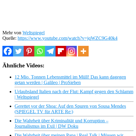
Mehr von
Weltspiegel
Quelle:
https://www.youtube.com/watch?v=jqWZC9G40k4
Ähnliche Videos:
12 Mio. Tonnen Lebensmittel im Müll! Das kann dagegen
getan werden | Galileo | ProSieben
Urlaubsland Italien nach der Flut: Kampf gegen den Schlamm
| Weltspiegel
Gerettet vor der Shoa: Auf den Spuren von Sousa Mendes
(SPIEGEL TV für ARTE Re:)
Die Wahrheit über Kriminalität und Korruption –
Journalismus im Exil | DW Doku
Die Wahrheit über meinen Papa | Real Talk | Müssen wir