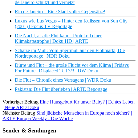
de Janeiro schützt und vernetzt
Rio de Janeiro – Eine Stadt voller Gegensätze!
Luxus wie Las Vegas – Hinter den Kulissen von Sun City
(2001) | Focus TV Reportage
Die Nacht, als die Flut kam – Protokoll einer
Klimakatastrophe | Doku HD | ARTE
Schätze im Müll: Vom Sperrmüll auf den Flohmarkt| Die
Nordreportage | NDR Doku
Dürre und Flut – die große Flucht vor dem Klima | Fridays
For Future | Displaced Teil 3/3 | DW Doku
Die Flut – Chronik eines Versagens | WDR Doku
Pakistan: Die Flut überleben | ARTE Reportage
Vorheriger Beitrag
Eine Hausgeburt für unser Baby? | Echtes Leben
| Neue ARD Doku
Nächster Beitrag
Sind jüdische Menschen in Europa noch sicher? |
ARTE Europa Weekly - Die Woche
Sender & Sendungen