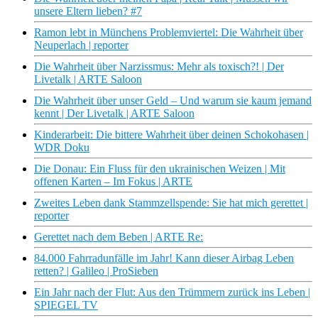
unsere Eltern lieben? #7
Ramon lebt in Münchens Problemviertel: Die Wahrheit über
Neuperlach | reporter
Die Wahrheit über Narzissmus: Mehr als toxisch?! | Der
Livetalk | ARTE Saloon
Die Wahrheit über unser Geld – Und warum sie kaum jemand
kennt | Der Livetalk | ARTE Saloon
Kinderarbeit: Die bittere Wahrheit über deinen Schokohasen |
WDR Doku
Die Donau: Ein Fluss für den ukrainischen Weizen | Mit
offenen Karten – Im Fokus | ARTE
Zweites Leben dank Stammzellspende: Sie hat mich gerettet |
reporter
Gerettet nach dem Beben | ARTE Re:
84.000 Fahrradunfälle im Jahr! Kann dieser Airbag Leben
retten? | Galileo | ProSieben
Ein Jahr nach der Flut: Aus den Trümmern zurück ins Leben |
SPIEGEL TV