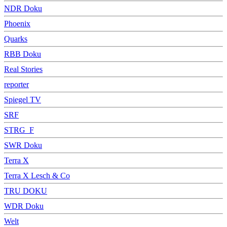
NDR Doku
Phoenix
Quarks
RBB Doku
Real Stories
reporter
Spiegel TV
SRF
STRG_F
SWR Doku
Terra X
Terra X Lesch & Co
TRU DOKU
WDR Doku
Welt