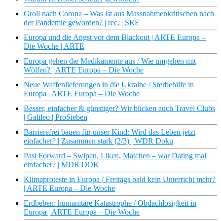
Groll nach Corona – Was ist aus Massnahmenkritischen nach
der Pandemie geworden? | rec. | SRF
Europa und die Angst vor dem Blackout | ARTE Europa –
Die Woche | ARTE
Europa gehen die Medikamente aus / Wie umgehen mit
Wölfen? | ARTE Europa – Die Woche
Neue Waffenlieferungen in die Ukraine / Sterbehilfe in
Europa | ARTE Europa – Die Woche
Besser, einfacher & günstiger? Wir blicken auch Travel Clubs
| Galileo | ProSieben
Barrierefrei bauen für unser Kind: Wird das Leben jetzt
einfacher? | Zusammen stark (2/3) | WDR Doku
Past Forward – Swipen, Liken, Matchen – war Dating mal
einfacher? | MDR DOK
Klimaproteste in Europa / Freitags bald kein Unterricht mehr?
| ARTE Europa – Die Woche
Erdbeben: humanitäre Katastrophe / Obdachlosigkeit in
Europa | ARTE Europa – Die Woche