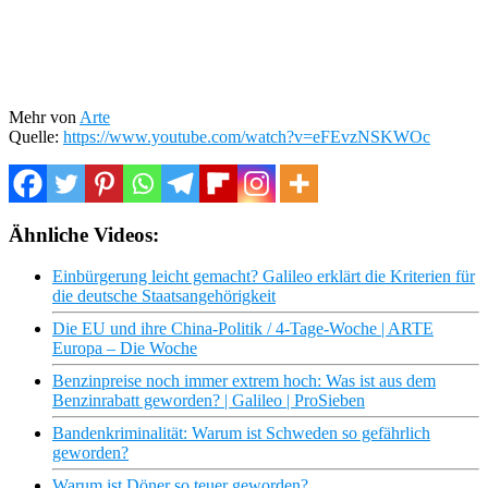
Mehr von
Arte
Quelle:
https://www.youtube.com/watch?v=eFEvzNSKWOc
Ähnliche Videos:
Einbürgerung leicht gemacht? Galileo erklärt die Kriterien für
die deutsche Staatsangehörigkeit
Die EU und ihre China-Politik / 4-Tage-Woche | ARTE
Europa – Die Woche
Benzinpreise noch immer extrem hoch: Was ist aus dem
Benzinrabatt geworden? | Galileo | ProSieben
Bandenkriminalität: Warum ist Schweden so gefährlich
geworden?
Warum ist Döner so teuer geworden?