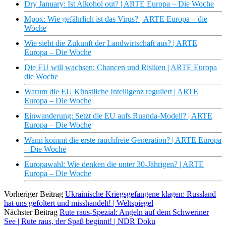
Dry January: Ist Alkohol out? | ARTE Europa – Die Woche
Mpox: Wie gefährlich ist das Virus? | ARTE Europa – die
Woche
Wie sieht die Zukunft der Landwirtschaft aus? | ARTE
Europa – Die Woche
Die EU will wachsen: Chancen und Risiken | ARTE Europa
die Woche
Warum die EU Künstliche Intelligenz reguliert | ARTE
Europa – Die Woche
Einwanderung: Setzt die EU aufs Ruanda-Modell? | ARTE
Europa – Die Woche
Wann kommt die erste rauchfreie Generation? | ARTE Europa
– Die Woche
Europawahl: Wie denken die unter 30-Jährigen? | ARTE
Europa – Die Woche
Vorheriger Beitrag
Ukrainische Kriegsgefangene klagen: Russland
hat uns gefoltert und misshandelt! | Weltspiegel
Nächster Beitrag
Rute raus-Spezial: Angeln auf dem Schweriner
See | Rute raus, der Spaß beginnt! | NDR Doku