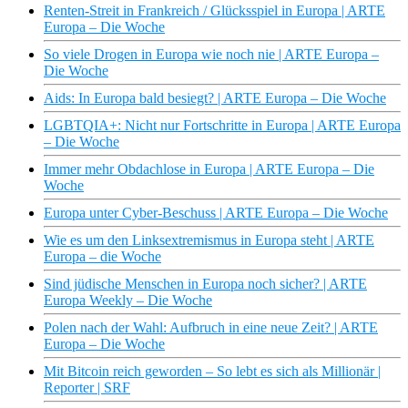
Renten-Streit in Frankreich / Glücksspiel in Europa | ARTE
Europa – Die Woche
So viele Drogen in Europa wie noch nie | ARTE Europa –
Die Woche
Aids: In Europa bald besiegt? | ARTE Europa – Die Woche
LGBTQIA+: Nicht nur Fortschritte in Europa | ARTE Europa
– Die Woche
Immer mehr Obdachlose in Europa | ARTE Europa – Die
Woche
Europa unter Cyber-Beschuss | ARTE Europa – Die Woche
Wie es um den Linksextremismus in Europa steht | ARTE
Europa – die Woche
Sind jüdische Menschen in Europa noch sicher? | ARTE
Europa Weekly – Die Woche
Polen nach der Wahl: Aufbruch in eine neue Zeit? | ARTE
Europa – Die Woche
Mit Bitcoin reich geworden – So lebt es sich als Millionär |
Reporter | SRF