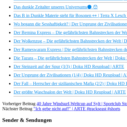
Das dunkle Zeitalter unseres Universums🌑 😯
Das B in Dunkle Materie steht für Bosonen 👀 | Terra X Lesch
Wo begann die Sesshaftigkeit? | Der Ursprung der Zivilisatio
Der Bernina Express – Die gefährlichsten Bahnstrecken der 
Der Wolkenzug – Die gefährlichsten Bahnstrecken der Welt 
Der Rameswaram Express | Die gefährlichsten Bahnstrecken 
Die Tazara – Die gefährlichsten Bahnstrecken der Welt | Do
Der Steinzeit auf der Spur (3/3) | Doku HD Reupload | ARTE
Der Ursprung der Zivilisationen (1/4) | Doku HD Reupload |
Der Fall – Herrscher der sizilianischen Mafia (2/2) | Doku H
Der größte Waschsalon der Welt | Doku HD Reupload | ARTE
Vorheriger Beitrag
40 Jahre Windsurf-Weltcup auf Sylt | Sportclub 
Nächster Beitrag
"Ich gebe nicht auf!" | ARTE #trackseast #shorts
Sender & Sendungen