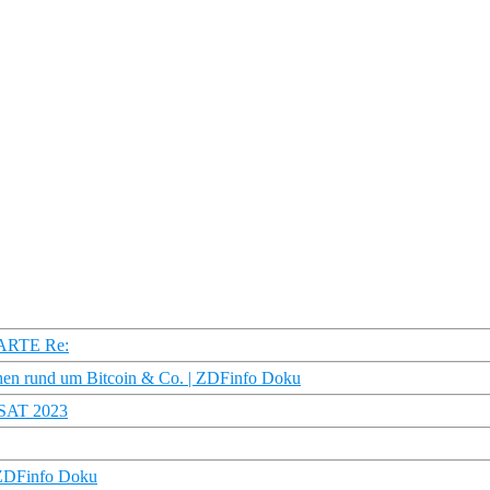
| ARTE Re:
hen rund um Bitcoin & Co. | ZDFinfo Doku
 3SAT 2023
| ZDFinfo Doku