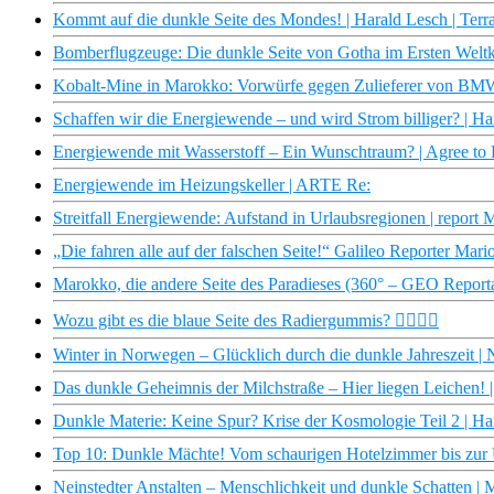
Kommt auf die dunkle Seite des Mondes! | Harald Lesch | Ter
Bomberflugzeuge: Die dunkle Seite von Gotha im Ersten Weltkr
Kobalt-Mine in Marokko: Vorwürfe gegen Zulieferer von BMW
Schaffen wir die Energiewende – und wird Strom billiger? | H
Energiewende mit Wasserstoff – Ein Wunschtraum? | Agree to
Energiewende im Heizungskeller | ARTE Re:
Streitfall Energiewende: Aufstand in Urlaubsregionen | repor
„Die fahren alle auf der falschen Seite!“ Galileo Reporter Ma
Marokko, die andere Seite des Paradieses (360° – GEO Report
Wozu gibt es die blaue Seite des Radiergummis? 🙇‍♂️🙇‍♀️
Winter in Norwegen – Glücklich durch die dunkle Jahreszeit 
Das dunkle Geheimnis der Milchstraße – Hier liegen Leichen! 
Dunkle Materie: Keine Spur? Krise der Kosmologie Teil 2 | Ha
Top 10: Dunkle Mächte! Vom schaurigen Hotelzimmer bis zur U
Neinstedter Anstalten – Menschlichkeit und dunkle Schatten