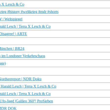
ra X Lesch & Co
ieg #history #weltkrieg #mdr #shorts
 | Weltspiegel
arald Lesch | Terra X Lesch & Co
 Disagree! | ARTE
t München | BR24
rio im Londoner Verkehrschaos
age)
| Nordseereport | NDR Doku
| Harald Lesch | Terra X Lesch & Co
rald Lesch | Terra X Lesch & Co
fo-Jagd |Galileo 360°| ProSieben
 | MDR DOK