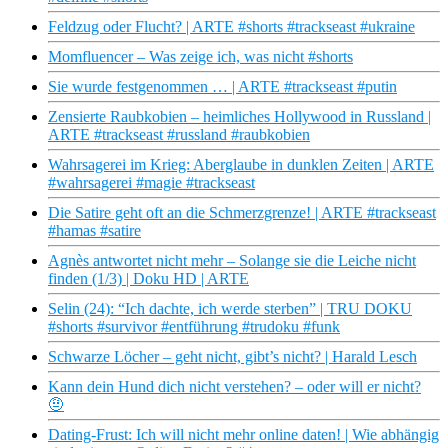
Feldzug oder Flucht? | ARTE #shorts #trackseast #ukraine
Momfluencer – Was zeige ich, was nicht #shorts
Sie wurde festgenommen … | ARTE #trackseast #putin
Zensierte Raubkobien – heimliches Hollywood in Russland |
ARTE #trackseast #russland #raubkobien
Wahrsagerei im Krieg: Aberglaube in dunklen Zeiten | ARTE
#wahrsagerei #magie #trackseast
Die Satire geht oft an die Schmerzgrenze! | ARTE #trackseast
#hamas #satire
Agnès antwortet nicht mehr – Solange sie die Leiche nicht
finden (1/3) | Doku HD | ARTE
Selin (24): “Ich dachte, ich werde sterben” | TRU DOKU
#shorts #survivor #entführung #trudoku #funk
Schwarze Löcher – geht nicht, gibt’s nicht? | Harald Lesch
Kann dein Hund dich nicht verstehen? – oder will er nicht?
🤨
Dating-Frust: Ich will nicht mehr online daten! | Wie abhängig