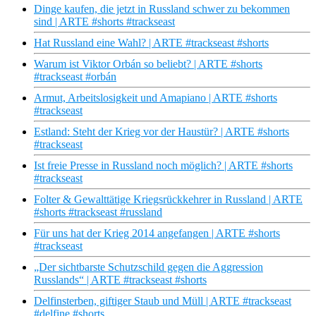
Dinge kaufen, die jetzt in Russland schwer zu bekommen
sind | ARTE #shorts #trackseast
Hat Russland eine Wahl? | ARTE #trackseast #shorts
Warum ist Viktor Orbán so beliebt? | ARTE #shorts
#trackseast #orbán
Armut, Arbeitslosigkeit und Amapiano | ARTE #shorts
#trackseast
Estland: Steht der Krieg vor der Haustür? | ARTE #shorts
#trackseast
Ist freie Presse in Russland noch möglich? | ARTE #shorts
#trackseast
Folter & Gewalttätige Kriegsrückkehrer in Russland | ARTE
#shorts #trackseast #russland
Für uns hat der Krieg 2014 angefangen | ARTE #shorts
#trackseast
„Der sichtbarste Schutzschild gegen die Aggression
Russlands“ | ARTE #trackseast #shorts
Delfinsterben, giftiger Staub und Müll | ARTE #trackseast
#delfine #shorts