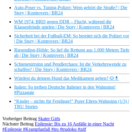
Auto-Poser vs. Tuning-Polizei: Wem gehört die Straße? | Die
Story | Kontrovers | BR24
WM 1974: BRD gegen DDR – Flucht, während die
Klassenfeinde spielen | Die Story | Kontrovers | BR24
Sicherheit bei der Fußball-EM: So bereitet sich die Polizei vor
| Die Story | Kontrovers | BR24
Riesending-Höhle: So lief die Rettung aus 1.000 Metern Tiefe
ab | Die Story | Kontrovers | BR24
Schienenirrsinn und Pendlerchaos: Ist die Verkehrswende zu
schaffen? | Die Story | Kontrovers | BR24
Würdest du deinem Hund das Medikament geben? 🐶💊
Italien: So treiben Deutsche Italiener in den Wahnsinn!
#Pizzagate
“Kinder – nichts für Feiglinge!” Purer Eltern-Wahnsinn (1/3) |
TRU Stories
Vorheriger Beitrag
Skater Girls
Nächster Beitrag
Epilepsie: Bis zu 16 Anfälle in einer Nacht
#Epilepsie #Krampfanfall #tru #trudoku #zdf