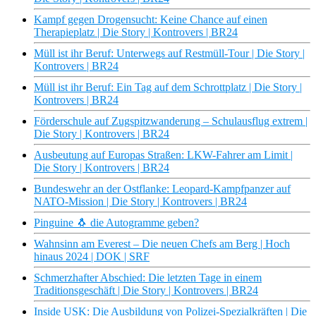
Kampf gegen Drogensucht: Keine Chance auf einen
Therapieplatz | Die Story | Kontrovers | BR24
Müll ist ihr Beruf: Unterwegs auf Restmüll-Tour | Die Story |
Kontrovers | BR24
Müll ist ihr Beruf: Ein Tag auf dem Schrottplatz | Die Story |
Kontrovers | BR24
Förderschule auf Zugspitzwanderung – Schulausflug extrem |
Die Story | Kontrovers | BR24
Ausbeutung auf Europas Straßen: LKW-Fahrer am Limit |
Die Story | Kontrovers | BR24
Bundeswehr an der Ostflanke: Leopard-Kampfpanzer auf
NATO-Mission | Die Story | Kontrovers | BR24
Pinguine 🐧 die Autogramme geben?
Wahnsinn am Everest – Die neuen Chefs am Berg | Hoch
hinaus 2024 | DOK | SRF
Schmerzhafter Abschied: Die letzten Tage in einem
Traditionsgeschäft | Die Story | Kontrovers | BR24
Inside USK: Die Ausbildung von Polizei-Spezialkräften | Die