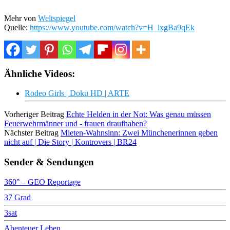
Mehr von
Weltspiegel
Quelle:
https://www.youtube.com/watch?v=H_lxgBa9qEk
Ähnliche Videos:
Rodeo Girls | Doku HD | ARTE
Vorheriger Beitrag
Echte Helden in der Not: Was genau müssen
Feuerwehrmänner und - frauen draufhaben?
Nächster Beitrag
Mieten-Wahnsinn: Zwei Münchenerinnen geben
nicht auf | Die Story | Kontrovers | BR24
Sender & Sendungen
360° – GEO Reportage
37 Grad
3sat
Abenteuer Leben