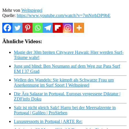
Mehr von
Weltspiegel
Quelle:
https://www.youtube.com/watch?v=7mNrrbDP9bE
Ähnliche Videos:
Magie der 30m breiten Citywave Hawaii: Hier werden Surf-
Träume wahr!
Jung und blind: Ben Neumann auf dem Weg zur Para Surf
EM I 37 Grad
Wellen des Wandels: Sie kämpft als Schwarze Frau um
Anerkennung im Surf Sport I Weltspiegel
Die Ära Salazar in Portugal. Europas vergessene Diktatur |
ZDFinfo Doku
Salz ist nicht gleich Salz! Harro bei der Meersalzernte in
Portugal | Galileo | ProSieben
Luxusressorts in Portugal | ARTE Re: