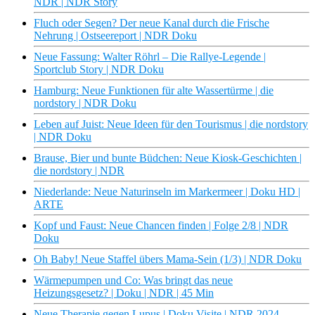
NDR | NDR Story
Fluch oder Segen? Der neue Kanal durch die Frische
Nehrung | Ostseereport | NDR Doku
Neue Fassung: Walter Röhrl – Die Rallye-Legende |
Sportclub Story | NDR Doku
Hamburg: Neue Funktionen für alte Wassertürme | die
nordstory | NDR Doku
Leben auf Juist: Neue Ideen für den Tourismus | die nordstory
| NDR Doku
Brause, Bier und bunte Büdchen: Neue Kiosk-Geschichten |
die nordstory | NDR
Niederlande: Neue Naturinseln im Markermeer | Doku HD |
ARTE
Kopf und Faust: Neue Chancen finden | Folge 2/8 | NDR
Doku
Oh Baby! Neue Staffel übers Mama-Sein (1/3) | NDR Doku
Wärmepumpen und Co: Was bringt das neue
Heizungsgesetz? | Doku | NDR | 45 Min
Neue Therapie gegen Lupus | Doku Visite | NDR 2024