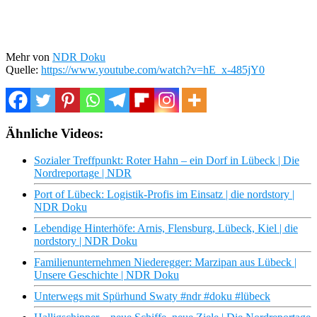
Mehr von
NDR Doku
Quelle:
https://www.youtube.com/watch?v=hE_x-485jY0
Ähnliche Videos:
Sozialer Treffpunkt: Roter Hahn – ein Dorf in Lübeck | Die
Nordreportage | NDR
Port of Lübeck: Logistik-Profis im Einsatz | die nordstory |
NDR Doku
Lebendige Hinterhöfe: Arnis, Flensburg, Lübeck, Kiel | die
nordstory | NDR Doku
Familienunternehmen Niederegger: Marzipan aus Lübeck |
Unsere Geschichte | NDR Doku
Unterwegs mit Spürhund Swaty #ndr #doku #lübeck