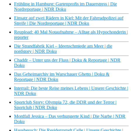
Frühling in Hamburg: Gartenprofis im Dauerstress | Die
Nordreportage | NDR Doku
Einsatz auf zwei Rädern in Kiel: Mit der Fahrradpolizei auf
Streife | Die Nordreportage | NDR Doku
Reupload: 40 Mal Notaufnahme – Alltag als Hypochonderin |
reporter
Die Strandfabrik Kiel – Ideenschmiede am Meer | die
nordstory | NDR Doku
Chaddr – Unter uns der Fluss | Doku & Reportage | NDR
Doku
Das Geheimarchiv im Warschauer Ghetto | Doku &
Reportage | NDR Doku
Interrail: Die beste Reise meines Lebens | Unsere Geschichte |
NDR Doku
Sportclub Story: Olympia 72, die DDR und der Terror |
Sportclub | NDR Doku
Mordfall Jessica – Das verhungerte Kind | Die Narbe | NDR
Doku
Hausbesuch: Die Residenzstadt Celle | Unsere Geschichte |