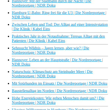
Hannover: Mit der Stadtbahn durch die Nacht | Die
Nordreportage | NDR Doku
Hamburg U-Bahn: Ring frei für die U3 | Die Nordreportage |
NDR Doku
Zwischen Leben und Tod: Der Alltag auf einer Intensivstation
| Die Klinik | Kabel Eins
Praktisches Jahr in der Notaufnahme: Teresas Alltag mit den
Patienten | Die Klinik | Kabel Eins
Sehnsucht Wildnis – Jagen lernen, aber wie? | Die
Nordreportage | NDR Doku
Hannover: Leben an der Hauptstraße | Die Nordreportage |
NDR Doku
Naturschutz: Klimaschutz am Steinhuder Meer | Die
Nordreportage | NDR Doku
Mit Spürhunden im Einsatz | Die Nordreportage | NDR Doku
Baustellenalltag im Norden | Die Nordreportage | NDR Doku
Hohe Energiekosten: Wie gehen Menschen damit um? | Die
Nordreportage | NDR Doku
Ukraine: Willkommen in Hamburg | Die Nordreportage |