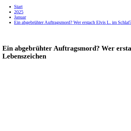
Start
2025
Januar
Ein abgebrühter Auftragsmord? Wer erstach Elvis L. im Schlaf? 
Ein abgebrühter Auftragsmord? Wer erstach 
Lebenszeichen