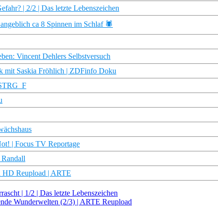
fahr? | 2/2 | Das letzte Lebenszeichen
 angeblich ca 8 Spinnen im Schlaf 🕷
eben: Vincent Dehlers Selbstversuch
k mit Saskia Fröhlich | ZDFinfo Doku
| STRG_F
u
ewächshaus
 Not! | Focus TV Reportage
 Randall
oku HD Reupload | ARTE
ascht | 1/2 | Das letzte Lebenszeichen
rende Wunderwelten (2/3) | ARTE Reupload