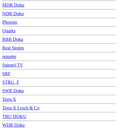
MDR Doku
NDR Doku
Phoenix
Quarks
RBB Doku
Real Stories
reporter
Spiegel TV
SRF
STRG_F
SWR Doku
Terra X
Terra X Lesch & Co
TRU DOKU
WDR Doku