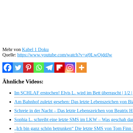
Mehr von
Kabel 1 Doku
Quelle:
https://www.youtube.com/watch?v=aj9LwOjddJw
Ähnliche Videos:
Im SCHLAF erstochen! Elvis L. wird im Bett überrascht | 1/2 |
Am Bahnhof zuletzt gesehen: Das letzte Lebenszeichen von Bia
Schreie in der Nacht – Das letzte Lebenszeichen von Beatrix H.
Sophia L. schreibt eine letzte SMS im LKW – Was geschah dana
„Ich bin ganz schön betrunken“ Die letzte SMS von Tom Finn K