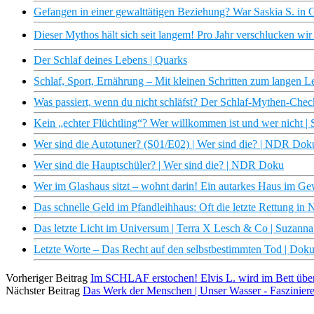
Gefangen in einer gewalttätigen Beziehung? War Saskia S. in Ge
Dieser Mythos hält sich seit langem! Pro Jahr verschlucken wir
Der Schlaf deines Lebens | Quarks
Schlaf, Sport, Ernährung – Mit kleinen Schritten zum langen L
Was passiert, wenn du nicht schläfst? Der Schlaf-Mythen-Chec
Kein „echter Flüchtling“? Wer willkommen ist und wer nicht 
Wer sind die Autotuner? (S01/E02) | Wer sind die? | NDR Dok
Wer sind die Hauptschüler? | Wer sind die? | NDR Doku
Wer im Glashaus sitzt – wohnt darin! Ein autarkes Haus im G
Das schnelle Geld im Pfandleihhaus: Oft die letzte Rettung in
Das letzte Licht im Universum | Terra X Lesch & Co | Suzanna
Letzte Worte – Das Recht auf den selbstbestimmten Tod | D
Vorheriger Beitrag
Im SCHLAF erstochen! Elvis L. wird im Bett überr
Nächster Beitrag
Das Werk der Menschen | Unser Wasser - Faszinie