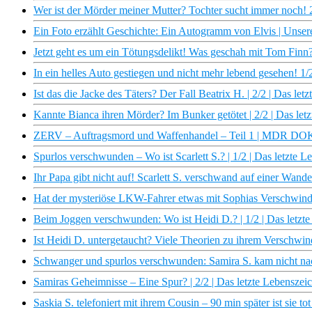
Wer ist der Mörder meiner Mutter? Tochter sucht immer noch! 2
Ein Foto erzählt Geschichte: Ein Autogramm von Elvis | Uns
Jetzt geht es um ein Tötungsdelikt! Was geschah mit Tom Finn? 
In ein helles Auto gestiegen und nicht mehr lebend gesehen! 1/
Ist das die Jacke des Täters? Der Fall Beatrix H. | 2/2 | Das le
Kannte Bianca ihren Mörder? Im Bunker getötet | 2/2 | Das let
ZERV – Auftragsmord und Waffenhandel – Teil 1 | MDR DO
Spurlos verschwunden – Wo ist Scarlett S.? | 1/2 | Das letzte 
Ihr Papa gibt nicht auf! Scarlett S. verschwand auf einer Wande
Hat der mysteriöse LKW-Fahrer etwas mit Sophias Verschwinden
Beim Joggen verschwunden: Wo ist Heidi D.? | 1/2 | Das letzt
Ist Heidi D. untergetaucht? Viele Theorien zu ihrem Verschwind
Schwanger und spurlos verschwunden: Samira S. kam nicht nach
Samiras Geheimnisse – Eine Spur? | 2/2 | Das letzte Lebenszei
Saskia S. telefoniert mit ihrem Cousin – 90 min später ist sie tot