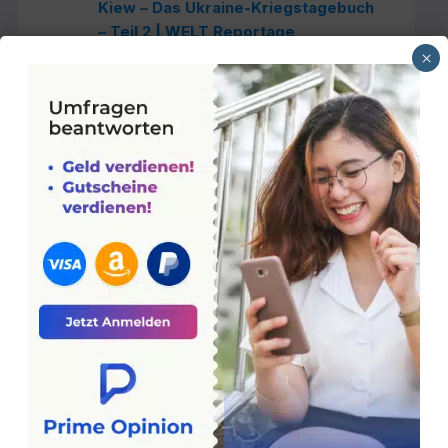
Kiew – Das Ukraine-Kriegstagebuch
– Teil 2 | WELT Reportage
×
Chinas Griff nach Europa – Die Neue
Seidenstraße Teil 1/2 | DW Doku
Chinas Griff nach Europa – Die Neue
Seidenstraße Teil 2/2 | DW Doku
Russisches Geld in der Schweiz –
Zwischen Sanktionen und Profit |
Reportage | SRF Dok
Ansturm auf die Chalets – Wie die
Immobilienpreise in den Alpen
explodieren | Doku | SRF Dok
Q&A zur Reportage «Eisbaden» |
rec. | Reportage | SRF Dok
Chronisches Fatigue-Syndrom
ME/CFS – Ein Albtraum für die