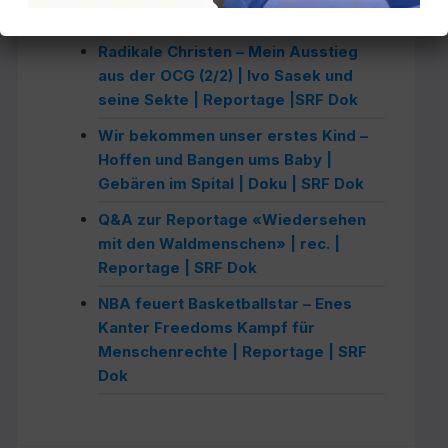
Betroffenen | Reportage | SRF Dok
Radikale Christen – Mein Ausstieg
aus der OCG (2/2) | Ivo Sasek und
seine Sekte | Reportage |SRF Dok
Wir bekommen unser erstes Kind –
Hoffen und Bangen ums Baby |
Gebären im Spital | Doku | SRF Dok
Q&A zur Reportage «Wiedersehen
mit den Waldmenschen» | rec. |
Reportage | SRF Dok
NBA feuert Basketballstar – Enes
Kanter Freedoms Kampf für
Menschenrechte | Reportage | SRF
Dok