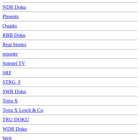
NDR Doku
Phoenix
Quarks
RBB Doku
Real Stories
reporter
Spiegel TV
SRF
STRG_F
SWR Doku
Terra X
Terra X Lesch & Co
TRU DOKU
WDR Doku
Welt