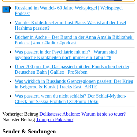
Russland im Wandel- 60 Jahre Weltspiegel | Weltspiegel
×
Podcast
Von der Kohle-Insel zum Lost Place: Was ist auf der Insel
Hashima passiert?
Bücher in Asche – Der Brand in der Anna Amalia Bibliothek |
Podcast | #mdr #kultur #podcast
Was passiert in der Psychiatrie mit mir? | Warum sind
psychische Krankheiten noch immer ein Tabu? #8
Über 700 pro Tag: Das passiert mit den Fundsachen bei der
Deutschen Bahn | Galileo | ProSieben
Was wirklich in Russlands Grenzregionen passiert: Der Krieg
in Belgorod & Kursk | Tracks East | ARTE
Was passiert, wenn du nicht schläfst? Der Schlaf-Mythen-
Check mit Saskia Fröhlich | ZDFinfo Doku
Vorheriger Beitrag
Delikatesse Abalone: Warum ist sie so teuer?
Nächster Beitrag
Trump in Pakistan?
Sender & Sendungen