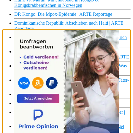
Königskrabbenfischen in Norwegen
DR Kongo: Die Mpox-Epidemie | ARTE Reportage
Dominikanische Republik: Abschieben nach Haiti | ARTE
Reportage
Im Kampf um die Republik – Rosa Luxemburg vs Friedrich
Ebert | Duelle | ARTE
Wie junge Osteuropäer für ihre Träume kämpfen–
Rumänien/Republik Moldau | P_OST: Was uns prägt | ARTE
Marmelade, Gelee, extra Frucht oder weniger Zucker – Was
verbirgt sich hinter der riesen Auswahl?
Die Rechtsmediziner – Dem Tod auf der Spur | Doku | Täter-
Opfer-Polizei extra!
Zwei Morde – ein Täter? | Täter – Opfer – Polizei extra
Wer entführte Matthias | Täter – Opfer – Polizei extra
Tödlicher Zufall · Die Suche nach einem Mädchenmörder |
Täter Opfer Polizei extra
Podcast-Rückblick: Das hat uns 2023 berührt | Weltspiegel
Podcast