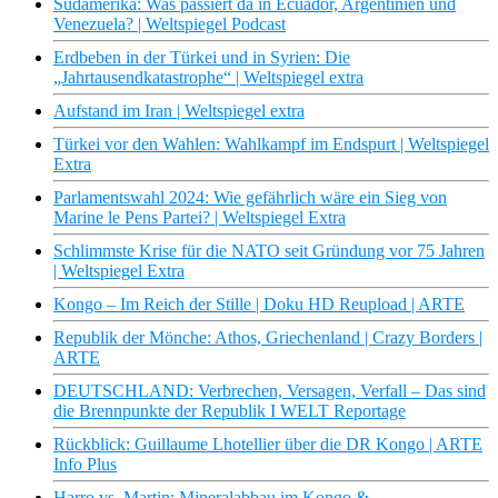
Südamerika: Was passiert da in Ecuador, Argentinien und
Venezuela? | Weltspiegel Podcast
Erdbeben in der Türkei und in Syrien: Die
„Jahrtausendkatastrophe“ | Weltspiegel extra
Aufstand im Iran | Weltspiegel extra
Türkei vor den Wahlen: Wahlkampf im Endspurt | Weltspiegel
Extra
Parlamentswahl 2024: Wie gefährlich wäre ein Sieg von
Marine le Pens Partei? | Weltspiegel Extra
Schlimmste Krise für die NATO seit Gründung vor 75 Jahren
| Weltspiegel Extra
Kongo – Im Reich der Stille | Doku HD Reupload | ARTE
Republik der Mönche: Athos, Griechenland | Crazy Borders |
ARTE
DEUTSCHLAND: Verbrechen, Versagen, Verfall – Das sind
die Brennpunkte der Republik I WELT Reportage
Rückblick: Guillaume Lhotellier über die DR Kongo | ARTE
Info Plus
Harro vs. Martin: Mineralabbau im Kongo &