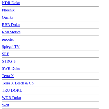
NDR Doku
Phoenix
Quarks
RBB Doku
Real Stories
reporter
Spiegel TV
SRF
STRG_F
SWR Doku
Terra X
Terra X Lesch & Co
TRU DOKU
WDR Doku
Welt