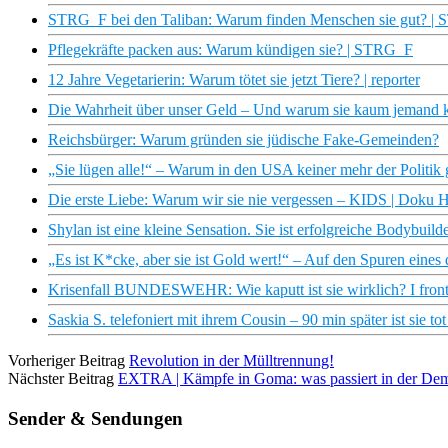
STRG_F bei den Taliban: Warum finden Menschen sie gut? |
Pflegekräfte packen aus: Warum kündigen sie? | STRG_F
12 Jahre Vegetarierin: Warum tötet sie jetzt Tiere? | reporter
Die Wahrheit über unser Geld – Und warum sie kaum jemand k
Reichsbürger: Warum gründen sie jüdische Fake-Gemeinden?
„Sie lügen alle!“ – Warum in den USA keiner mehr der Politik g
Die erste Liebe: Warum wir sie nie vergessen – KIDS | Doku
Shylan ist eine kleine Sensation. Sie ist erfolgreiche Bodybuilde
„Es ist K*cke, aber sie ist Gold wert!“ – Auf den Spuren eines 
Krisenfall BUNDESWEHR: Wie kaputt ist sie wirklich? I front
Saskia S. telefoniert mit ihrem Cousin – 90 min später ist sie tot
Vorheriger Beitrag
Revolution in der Mülltrennung!
Nächster Beitrag
EXTRA | Kämpfe in Goma: was passiert in der Demo
Sender & Sendungen