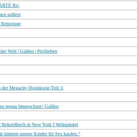
| ARTE Re:
en solltest
V Reportage
der Welt | Galileo | ProSieben
n der Megacity Hongkong |Teil 1|
genau hingeschaut | Galileo
f Rekordhoch in New York I Weltspiegel
ie können unsere Kinder für Sex kaufen.“