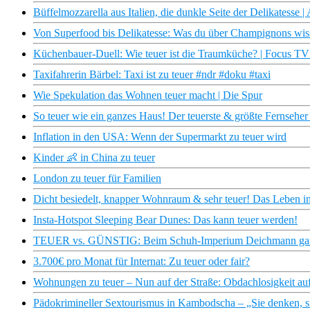
Büffelmozzarella aus Italien, die dunkle Seite der Delikatesse 
Von Superfood bis Delikatesse: Was du über Champignons wiss
Küchenbauer-Duell: Wie teuer ist die Traumküche? | Focus T
Taxifahrerin Bärbel: Taxi ist zu teuer #ndr #doku #taxi
Wie Spekulation das Wohnen teuer macht | Die Spur
So teuer wie ein ganzes Haus! Der teuerste & größte Fernseher 
Inflation in den USA: Wenn der Supermarkt zu teuer wird
Kinder 👶 in China zu teuer
London zu teuer für Familien
Dicht besiedelt, knapper Wohnraum & sehr teuer! Das Leben i
Insta-Hotspot Sleeping Bear Dunes: Das kann teuer werden!
TEUER vs. GÜNSTIG: Beim Schuh-Imperium Deichmann ganz 
3.700€ pro Monat für Internat: Zu teuer oder fair?
Wohnungen zu teuer – Nun auf der Straße: Obdachlosigkeit au
Pädokrimineller Sextourismus in Kambodscha – „Sie denken, s