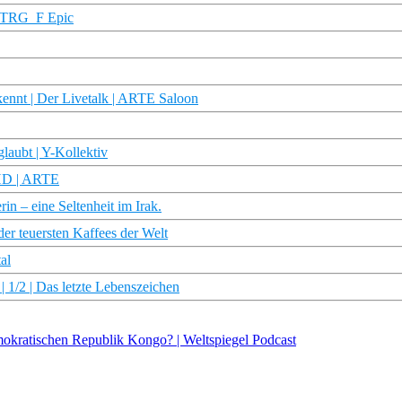
 STRG_F Epic
ennt | Der Livetalk | ARTE Saloon
laubt | Y-Kollektiv
 HD | ARTE
rin – eine Seltenheit im Irak.
der teuersten Kaffees der Welt
al
 | 1/2 | Das letzte Lebenszeichen
kratischen Republik Kongo? | Weltspiegel Podcast